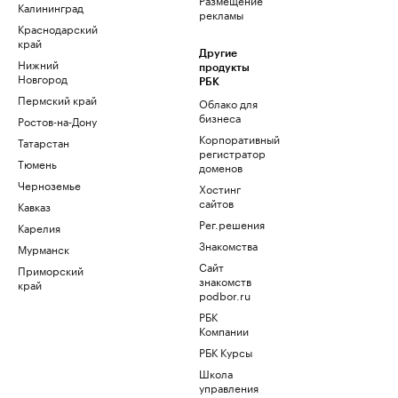
Калининград
рекламы
Краснодарский
край
Другие
Нижний
продукты
Новгород
РБК
Пермский край
Облако для
бизнеса
Ростов-на-Дону
Корпоративный
Татарстан
регистратор
Тюмень
доменов
Черноземье
Хостинг
сайтов
Кавказ
Рег.решения
Карелия
Знакомства
Мурманск
Сайт
Приморский
знакомств
край
podbor.ru
РБК
Компании
РБК Курсы
Школа
управления