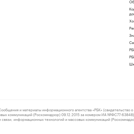
Об
Ко
до
Хо
Ре
Зн
Са
РБ
РБ
Шк
ения и материалы информационного агентства «РБК» (свидетельство о 
овых коммуникаций (Роскомнадзор) 09.12.2015 за номером ИА №ФС77-63848) 
 связи, информационных технологий и массовых коммуникаций (Роскомнадз