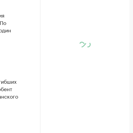
ия
 По
один
гибших
рбент
анского