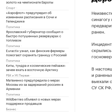
золото на чемпионате Европы
Спорт
Неизвест
«Аэрофлот» предупредил об
изменении расписания в Сочи и
синагогу 
Геленджике
предвари
Политика
ранен.
Ярославский губернатор сообщил о
быстро потушенных резервуарах с
топливом
Инцидент
Политика
скрылись 
Euractiv узнал, как финские фермеры
помогают охранять границу с Россией
госномеро
Политика
Киты, тундра и космические пейзажи:
В настоя
зачем ехать в восточную Арктику
и ранены
РБК и УК Первая
Матвиенко предупредила о мерах
выехали 
Москвы из-за задержаний россиян в
СУ СК РФ.
Армении
Политика
Wildberries объявил о новых мерах
поддержки продавцов
Бизнес