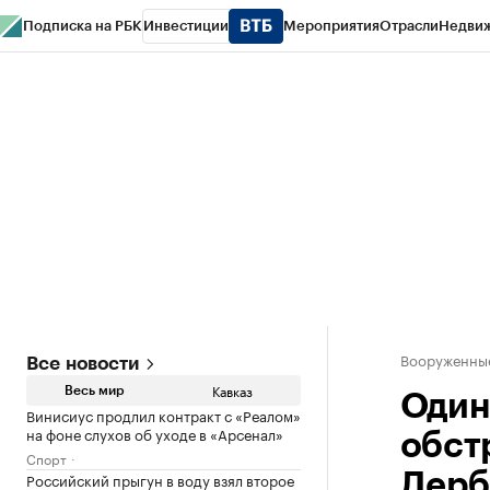
Подписка на РБК
Инвестиции
Мероприятия
Отрасли
Недви
РБК Life
Тренды
Визионеры
Национальные проекты
Город
Стиль
Кр
Конференции СПб
Спецпроекты
Проверка контрагентов
Политика
Вооруженные
Все новости
Кавказ
Весь мир
Один
Винисиус продлил контракт с «Реалом»
на фоне слухов об уходе в «Арсенал»
обст
Спорт
Российский прыгун в воду взял второе
Дерб