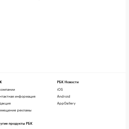
К
РБК Новости
компании
iOS
нтактная информация
Android
дакция
AppGallery
змещение рекламы
угие продукты РБК