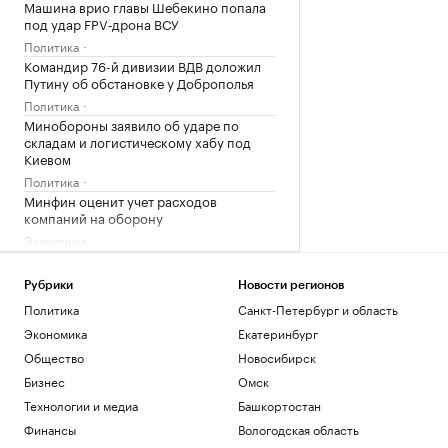
Машина врио главы Шебекино попала
под удар FPV‑дрона ВСУ
Политика
Командир 76-й дивизии ВДВ доложил
Путину об обстановке у Доброполья
Политика
Минобороны заявило об ударе по
складам и логистическому хабу под
Киевом
Политика
Минфин оценит учет расходов
компаний на оборону
Экономика
РЖД обсудили с Китаем возобновление
сообщения между Иркутском и
Рубрики
Новости регионов
Пекином
Политика
Санкт-Петербург и область
Общество
Экономика
Екатеринбург
ЕК не увидела связи России с
миграционным кризисом в Сеуте
Общество
Новосибирск
Политика
Бизнес
Омск
За день в регионах России сбили 281
Технологии и медиа
Башкортостан
украинский беспилотник
Финансы
Вологодская область
Политика