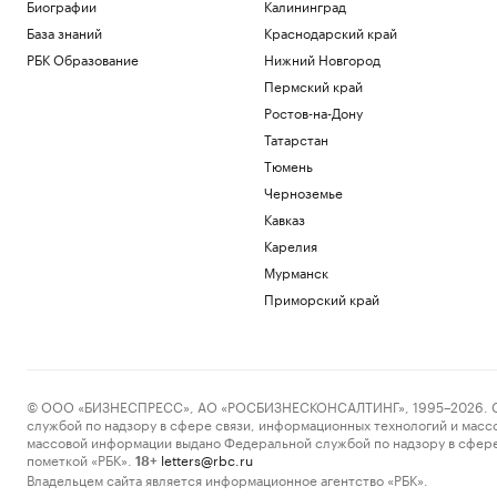
В Киеве заявили о 16 тыс. иностранцев
Биографии
Калининград
в рядах ВСУ
База знаний
Краснодарский край
Политика
РБК Образование
Нижний Новгород
Fars узнало, как будет
Пермский край
контролироваться Ормузский пролив
Ростов-на-Дону
Политика
«ИжАвиа» занялась восстановлением
Татарстан
сертификата эксплуатанта
Тюмень
Общество
Черноземье
МИД России заявил, что Армения
Кавказ
демонстративно «заигрывает» с
Украиной
Карелия
Политика
Мурманск
Зачем инвестировать в торговые
Приморский край
пространства на первых этажах
РБК и ПИК Серия плюс
Загрузить еще
© ООО «БИЗНЕСПРЕСС», АО «РОСБИЗНЕСКОНСАЛТИНГ», 1995–2026. Сообщ
службой по надзору в сфере связи, информационных технологий и масс
массовой информации выдано Федеральной службой по надзору в сфере
пометкой «РБК».
letters@rbc.ru
18+
Владельцем сайта является информационное агентство «РБК».