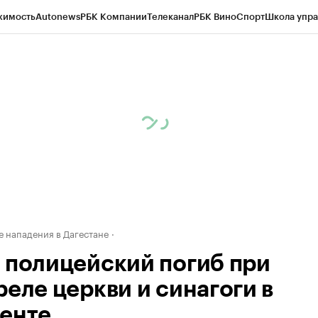
жимость
Autonews
РБК Компании
Телеканал
РБК Вино
Спорт
Школа упра
ипто
РБК Бизнес-среда
Дискуссионный клуб
Исследования
Кредитные 
Экономика
Бизнес
Технологии и медиа
Финансы
Рынок наличной валю
 нападения в Дагестане
 полицейский погиб при
реле церкви и синагоги в
енте