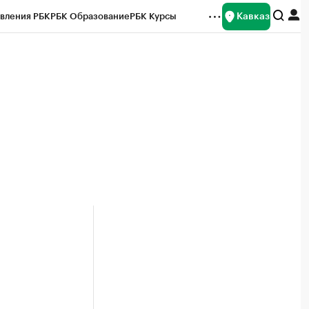
Кавказ
вления РБК
РБК Образование
РБК Курсы
рейтинги
Франшизы
Газета
Спецпроекты СПб
ты