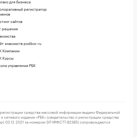
лако для бизнеса
рпоративный регистратор
менов
стинг сайтов
г.решения
акомства
йт знакомств podbor.ru
К Компании
К Курсы
ола управления РБК
регистрации средства массовой информации выдано Федеральной
и сетевого издания «РБК» (свидетельство о регистрации средства
ор) 03.12.2021 за номером ЭЛ №ФС77-82385) сопровождаются