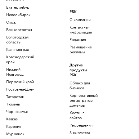
Екатеринбург
РБК
Новосибирск
О компании
Омск
Контактная
Башкортостан
информация
Вологодская
Редакция
область
Размещение
Калининград
рекламы
Краснодарский
край
Другие
Нижний
продукты
Новгород
РБК
Пермский край
Облако для
бизнеса
Ростов-на-Дону
Корпоративный
Татарстан
регистратор
Тюмень
доменов
Черноземье
Хостинг
сайтов
Кавказ
Рег.решения
Карелия
Знакомства
Мурманск