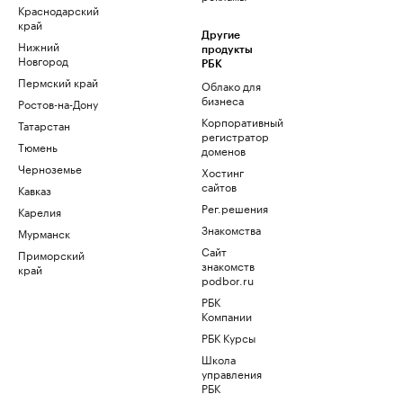
Краснодарский
край
Другие
Нижний
продукты
Новгород
РБК
Пермский край
Облако для
бизнеса
Ростов-на-Дону
Корпоративный
Татарстан
регистратор
Тюмень
доменов
Черноземье
Хостинг
сайтов
Кавказ
Рег.решения
Карелия
Знакомства
Мурманск
Сайт
Приморский
знакомств
край
podbor.ru
РБК
Компании
РБК Курсы
Школа
управления
РБК