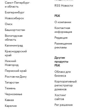
Санкт-Петербург
RSS Новости
и область
Екатеринбург
РБК
Новосибирск
О компании
Омск
Контактная
Башкортостан
информация
Вологодская
Редакция
область
Размещение
Калининград
рекламы
Краснодарский
край
Другие
Нижний
продукты
Новгород
РБК
Пермский край
Облако для
бизнеса
Ростов-на-Дону
Корпоративный
Татарстан
регистратор
Тюмень
доменов
Черноземье
Хостинг
сайтов
Кавказ
Рег.решения
Карелия