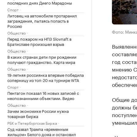
последних днях Диего Марадоны
Спорт
Литовец на автомобиле протаранил
заграждения, пытаясь попасть в
Россию
Фото: Минк
Общество
Перед пожаром на НПЗ Slovnaft в
Братиславе произошел взрыв
Выявленн
Общество
составляе
В каких странах дети при рождении
год соста
получают гражданство. Карта мира
мнению Сч
Общество
19-летняя россиянка впервые победила
недостат
соперницу из топ-20 на турнире WTA
обеспече
Спорт
Пентагон показал 16 новых записей с
неопознанными объектами. Видео
Общие до
Общество
должны бы
Зачем экономике России нужна
поступле
товарная биржа
уменьшили
РБК и Петербургская Биржа
Суд назвал Трампа «временным
жильцом» Белого дома и остановил