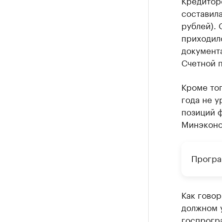
Кредиторс
составила
рублей). 
приходил
документа
Счетной п
Кроме тог
года не у
позиций 
Минэконом
Програ
Как говор
должном 
госпрогр