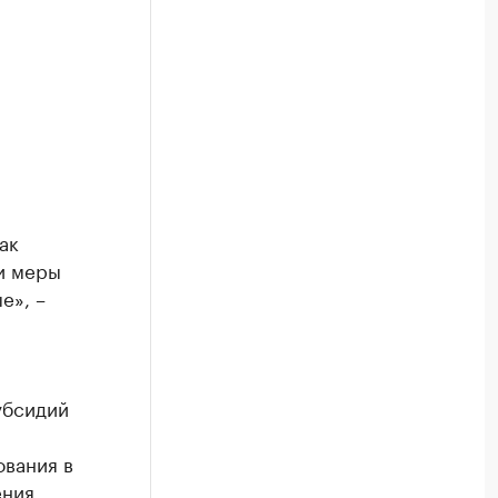
ак
и меры
е», –
убсидий
ования в
ения