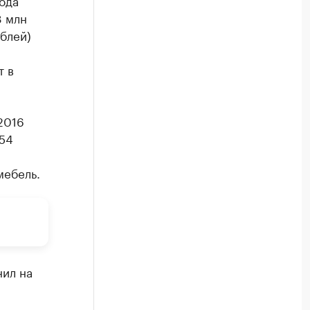
ода
8 млн
блей)
т в
2016
354
мебель.
нил на