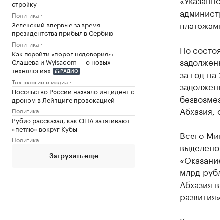
«Указанно
стройку
админист
Политика
платежами
Зеленский впервые за время
президентства прибыл в Сербию
Политика
По состо
Как перейти «порог недоверия»:
задолженн
Слащева и Wylsacom — о новых
технологиях
за год на
РАДИО
Технологии и медиа
задолжен
Посольство России назвало инцидент с
безвозме
дроном в Лейпциге провокацией
Абхазия, 
Политика
Рубио рассказал, как США затягивают
«петлю» вокруг Кубы
Всего Ми
Политика
выделено 
«Оказани
Загрузить еще
млрд руб
Абхазия в
развития»