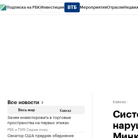
Подписка на РБК
Инвестиции
Мероприятия
Отрасли
Недви
РБК Life
Тренды
Визионеры
Национальные проекты
Город
Стиль
Кр
Конференции СПб
Спецпроекты
Проверка контрагентов
Политика
Кавказ
Все новости
Кавказ
Весь мир
Сист
Зачем инвестировать в торговые
пространства на первых этажах
нару
РБК и ПИК Серия плюс
Сенатор США предрек обеднение
Минк