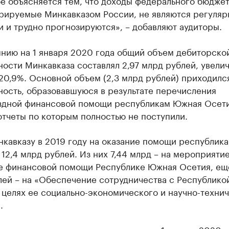
е объясняется тем, что доходы федерального бюджет
рируемые Минкавказом России, не являются регуля
 и трудно прогнозируются», – добавляют аудиторы.
янию на 1 января 2020 года общий объем дебиторско
ости Минкавказа составлял 2,97 млрд рублей, увели
 20,9%. Основной объем (2,3 млрд рублей) приходилс
ность, образовавшуюся в результате перечисления
здной финансовой помощи республикам Южная Осети
отчеты по которым полностью не поступили.
нкавказу в 2019 году на оказание помощи республик
12,4 млрд рублей. Из них 7,44 млрд – на мероприяти
е финансовой помощи Республике Южная Осетия, ещ
лей – на «Обеспечение сотрудничества с Республико
 целях ее социально-экономического и научно-техни
.