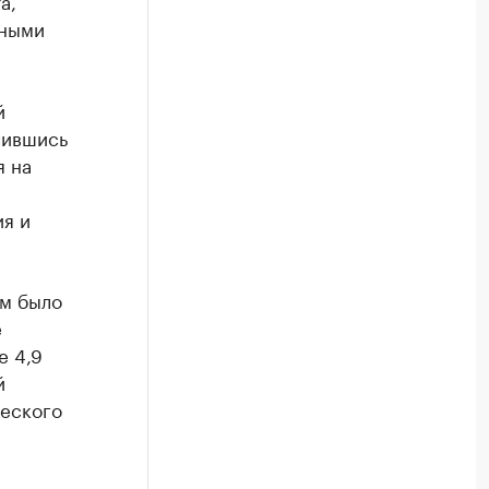
а,
рными
й
чившись
я на
я и
ам было
е
е 4,9
й
ческого