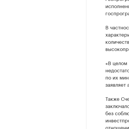
исполнени
госпрогр
В частнос
характер
количеств
высокопр
«В целом 
недостат
по их мин
заявляет 
Также Сче
заключал
без собл
инвестпр
отношени