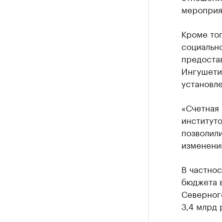
мероприя
Кроме тог
социальн
предоста
Ингушети
установл
«Счетная 
институт
позволили
изменени
В частнос
бюджета в
Северного
3,4 млрд 