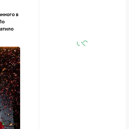
анного в
По
атило