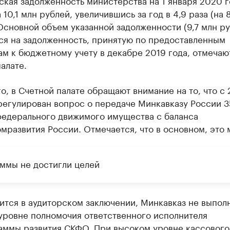
кая задолженность министерства на 1 января 2020 г
 10,1 млн рублей, увеличившись за год в 4,9 раза (на 
Основной объем указанной задолженности (9,7 млн ру
ся на задолженность, принятую по предоставленным
м к бюджетному учету в декабре 2019 года, отмечаю
алате.
о, в Счетной палате обращают внимание на то, что с 
регулирован вопрос о передаче Минкавказу России 
федерального движимого имущества с баланса
развития России. Отмечается, что в основном, это 
ммы не достигли целей
ится в аудиторском заключении, Минкавказ не выпол
уровне полномочия ответственного исполнителя
аммы развития СКФО. При высоком уровне кассового