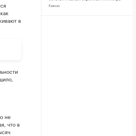
тся
Кавказ
 как
кивают в
льности
щило,
о не
я, что в
ысяч