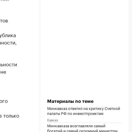
тов
ублика
вности,
льности
 не
ого
Материалы по теме
Минкавказ ответил на критику Счетной
палаты РФ по инвестпроектам
в только
Кавказ
Минкавказа возглавляли самый
богатый и самый скромный министры