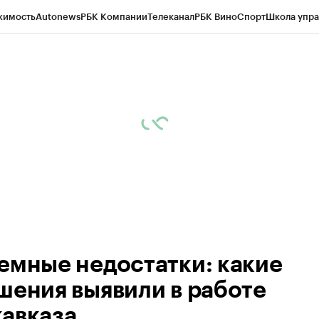
жимость
Autonews
РБК Компании
Телеканал
РБК Вино
Спорт
Школа упра
ипто
РБК Бизнес-среда
Дискуссионный клуб
Исследования
Кредитные 
Экономика
Бизнес
Технологии и медиа
Финансы
Рынок наличной валю
емные недостатки: какие
шения выявили в работе
авказа