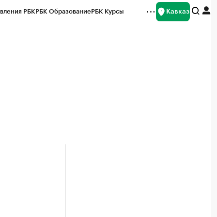
Кавказ
вления РБК
РБК Образование
РБК Курсы
рейтинги
Франшизы
Газета
Спецпроекты СПб
ты