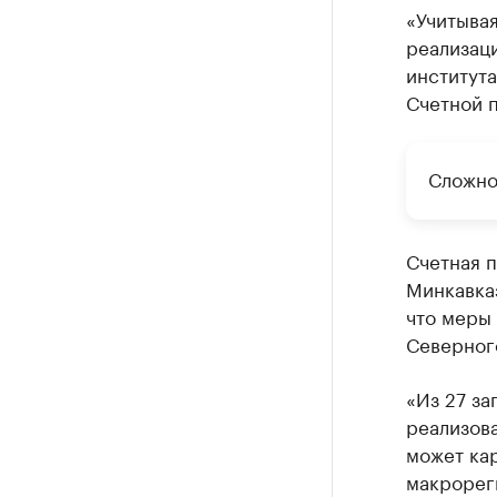
«Учитывая
реализаци
института
Счетной п
Сложно
Счетная п
Минкавказ
что меры
Северного
«Из 27 за
реализова
может кар
макрореги