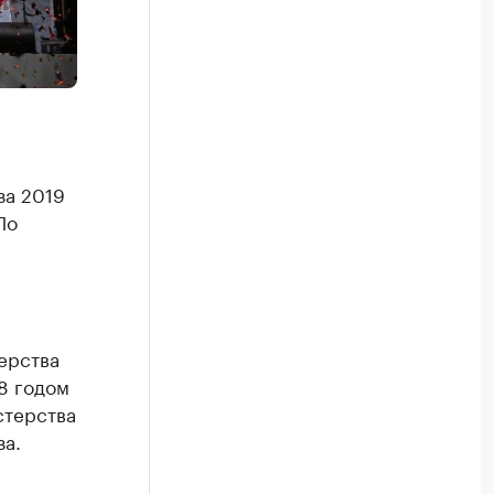
за 2019
По
ерства
8 годом
стерства
за.