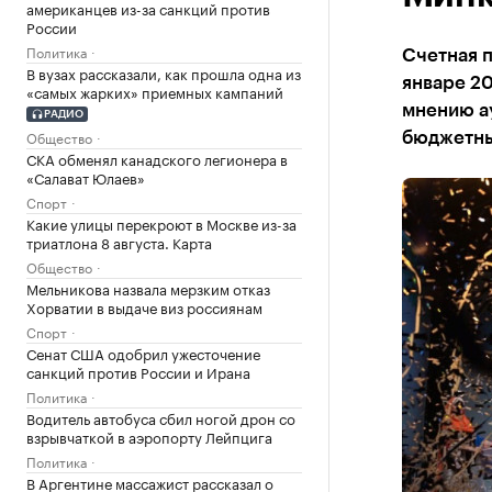
американцев из-за санкций против
России
Политика
Счетная п
В вузах рассказали, как прошла одна из
январе 20
«самых жарких» приемных кампаний
мнению а
РАДИО
Общество
бюджетны
СКА обменял канадского легионера в
«Салават Юлаев»
Спорт
Какие улицы перекроют в Москве из-за
триатлона 8 августа. Карта
Общество
Мельникова назвала мерзким отказ
Хорватии в выдаче виз россиянам
Спорт
Сенат США одобрил ужесточение
санкций против России и Ирана
Политика
Водитель автобуса сбил ногой дрон со
взрывчаткой в аэропорту Лейпцига
Политика
В Аргентине массажист рассказал о