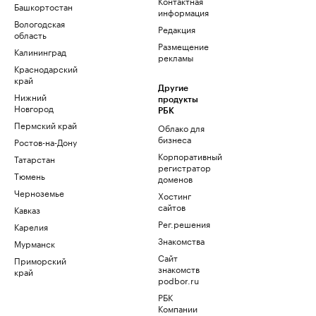
Контактная
Башкортостан
информация
Вологодская
Редакция
область
Размещение
Калининград
рекламы
Краснодарский
край
Другие
Нижний
продукты
Новгород
РБК
Пермский край
Облако для
бизнеса
Ростов-на-Дону
Корпоративный
Татарстан
регистратор
Тюмень
доменов
Черноземье
Хостинг
сайтов
Кавказ
Рег.решения
Карелия
Знакомства
Мурманск
Сайт
Приморский
знакомств
край
podbor.ru
РБК
Компании