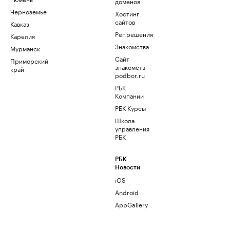
доменов
Черноземье
Хостинг
сайтов
Кавказ
Рег.решения
Карелия
Знакомства
Мурманск
Сайт
Приморский
знакомств
край
podbor.ru
РБК
Компании
РБК Курсы
Школа
управления
РБК
РБК
Новости
iOS
Android
AppGallery