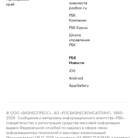
знакомств
край
podbor.ru
РБК
Компании
РБК Курсы
Школа
управления
РБК
РБК
Новости
iOS
Android
AppGallery
© ООО «БИЗНЕСПРЕСС», АО «РОСБИЗНЕСКОНСАЛТИНГ», 1995–
2026. Сообщения и материалы информационного агентства «РБК»
(свидетельство о регистрации средства массовой информации
выдано Федеральной службой по надзору в сфере связи,
информационных технологий и массовых коммуникаций
(Роскомнадзор) 09.12.2015 за номером ИА №ФС77-63848) и сетевого