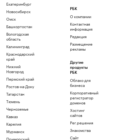
Екатеринбург
РБК
Новосибирск
О компании
Омск
Контактная
Башкортостан
информация
Вологодская
Редакция
область
Размещение
Калининград
рекламы
Краснодарский
край
Другие
Нижний
продукты
Новгород
РБК
Пермский край
Облако для
бизнеса
Ростов-на-Дону
Корпоративный
Татарстан
регистратор
Тюмень
доменов
Черноземье
Хостинг
сайтов
Кавказ
Рег.решения
Карелия
Знакомства
Мурманск
Сайт
Приморский