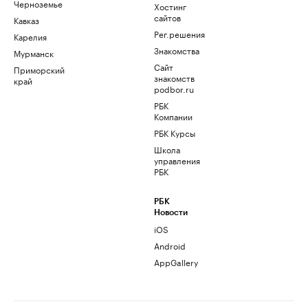
Черноземье
Хостинг
сайтов
Кавказ
Рег.решения
Карелия
Знакомства
Мурманск
Сайт
Приморский
знакомств
край
podbor.ru
РБК
Компании
РБК Курсы
Школа
управления
РБК
РБК
Новости
iOS
Android
AppGallery