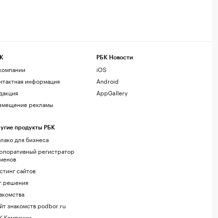
К
РБК Новости
компании
iOS
нтактная информация
Android
дакция
AppGallery
змещение рекламы
угие продукты РБК
лако для бизнеса
рпоративный регистратор
менов
стинг сайтов
г.решения
акомства
йт знакомств podbor.ru
К Компании