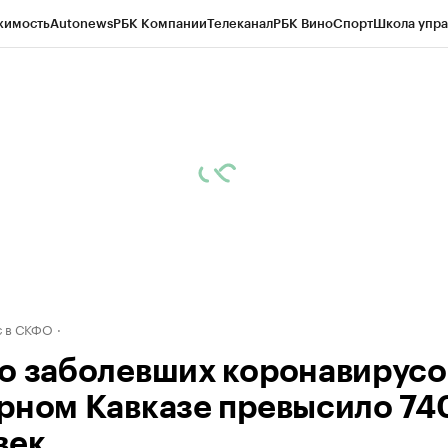
жимость
Autonews
РБК Компании
Телеканал
РБК Вино
Спорт
Школа упра
ипто
РБК Бизнес-среда
Дискуссионный клуб
Исследования
Кредитные 
Экономика
Бизнес
Технологии и медиа
Финансы
Рынок наличной валю
 в СКФО
о заболевших коронавирусо
рном Кавказе превысило 74
век