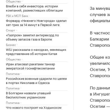
Общество
Влюби в себя инвестора: истории
За минув
компаний, разместивших облигации
случаев 
РБК и МСП Банк
официаль
Форвард «Нижнего Новгорода» сделал
хет-трик за 14 минут в Первой лиге
Спорт
В частнос
«Газпром» заметил антирекорд по
Балкарии 
объему запасов газа в Европе
Ставропол
Бизнес
WSJ рассказала о находках, меняющих
представление об истории Китая
Общее ко
Общество
увеличило
Иран атаковал ракетами танкер
эмиратской госнефтекомпании
Осетии, 1
Политика
Ставропол
Российские военные ударили по целям
в портах Николаев и Одесса
По данны
Политика
В Болгарии назвали упавший
в Ингушет
беспилотник украинским
Ставропол
Политика
Осетии — 
Что нового построят на Ходынском