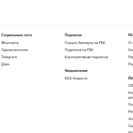
Социальные сети
Подписки
РБ
ВКонтакте
Скрыть баннеры на РБК
О 
Одноклассники
Подписка на РБК
Ко
Telegram
Корпоративная подписка
Ре
Дзен
Ра
Уведомления
RSS Новости
Др
Об
Ко
до
Хо
Ре
Зн
Са
РБ