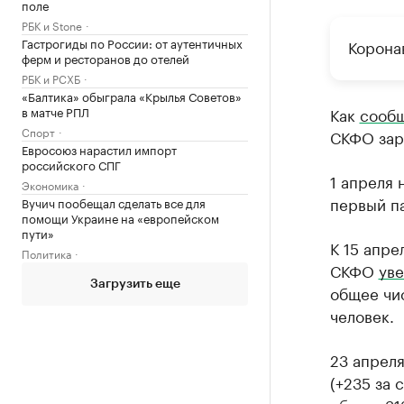
поле
РБК и Stone
Гастрогиды по России: от аутентичных
Корона
ферм и ресторанов до отелей
РБК и РСХБ
«Балтика» обыграла «Крылья Советов»
в матче РПЛ
Как
сообщ
Спорт
СКФО зар
Евросоюз нарастил импорт
российского СПГ
1 апреля
Экономика
первый п
Вучич пообещал сделать все для
помощи Украине на «европейском
пути»
К 15 апр
Политика
СКФО
уве
Загрузить еще
общее чи
человек.
23 апрел
(+235 за 