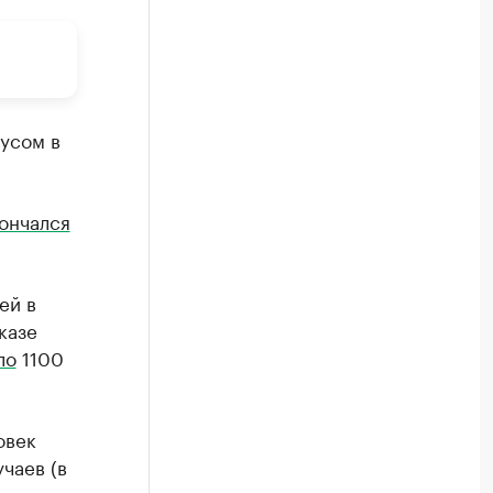
усом в
ончался
ей в
казе
ло
1100
овек
чаев (в