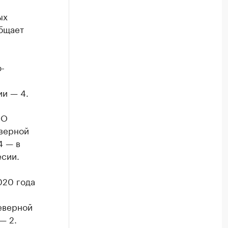
ых
бщает
-
ии — 4.
ФО
еверной
4 — в
есии.
020 года
Северной
— 2.