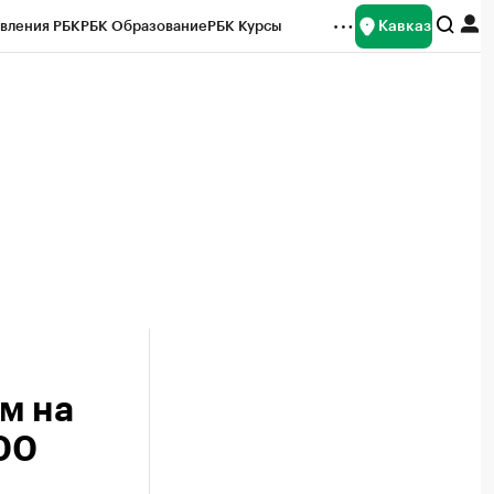
Кавказ
вления РБК
РБК Образование
РБК Курсы
рейтинги
Франшизы
Газета
Спецпроекты СПб
ты
м на
00