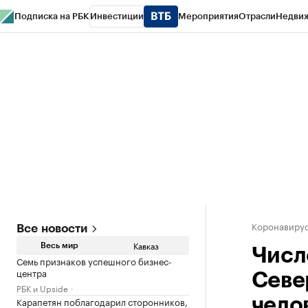
Подписка на РБК
Инвестиции
Мероприятия
Отрасли
Недви
РБК Life
Тренды
Визионеры
Национальные проекты
Город
Стиль
Кр
Конференции СПб
Спецпроекты
Проверка контрагентов
Политика
Коронавирус
Все новости
Кавказ
Весь мир
Числ
Семь признаков успешного бизнес-
центра
Севе
РБК и Upside
Карапетян поблагодарил сторонников,
чело