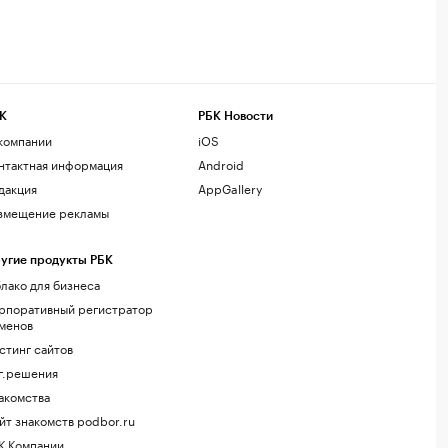
К
РБК Новости
компании
iOS
нтактная информация
Android
дакция
AppGallery
змещение рекламы
угие продукты РБК
лако для бизнеса
рпоративный регистратор
менов
стинг сайтов
г.решения
акомства
йт знакомств podbor.ru
К Компании