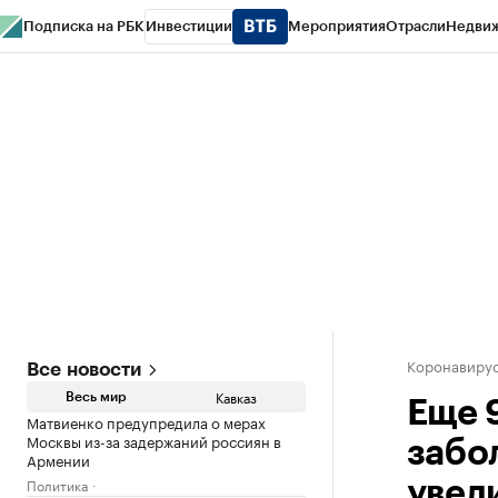
Подписка на РБК
Инвестиции
Мероприятия
Отрасли
Недви
РБК Life
Тренды
Визионеры
Национальные проекты
Город
Стиль
Кр
Конференции СПб
Спецпроекты
Проверка контрагентов
Политика
Коронавирус
Все новости
Кавказ
Весь мир
Еще 
Матвиенко предупредила о мерах
Москвы из-за задержаний россиян в
забо
Армении
Политика
увел