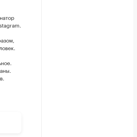
натор
stagram.
азом,
ловек.
ьное.
аны.
в.