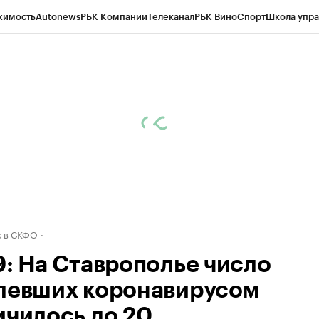
жимость
Autonews
РБК Компании
Телеканал
РБК Вино
Спорт
Школа упра
ипто
РБК Бизнес-среда
Дискуссионный клуб
Исследования
Кредитные 
Экономика
Бизнес
Технологии и медиа
Финансы
Рынок наличной валю
 в СКФО
9: На Ставрополье число
левших коронавирусом
ичилось до 20