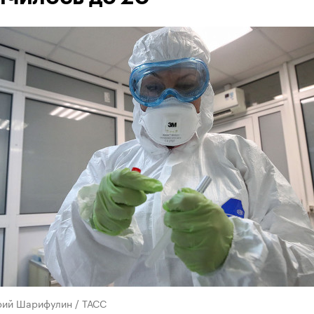
рий Шарифулин / ТАСС