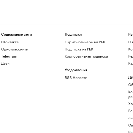
Социальные сети
Подписки
РБ
ВКонтакте
Скрыть баннеры на РБК
О 
Одноклассники
Подписка на РБК
Ко
Telegram
Корпоративная подписка
Ре
Дзен
Ра
Уведомления
RSS Новости
Др
Об
Ко
до
Хо
Ре
Зн
Са
РБ