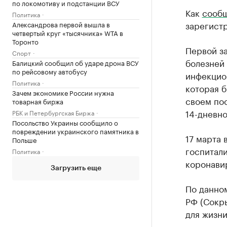
по локомотиву и подстанции ВСУ
Как
сообщ
Политика
зарегист
Александрова первой вышла в
четвертый круг «тысячника» WTA в
Торонто
Первой з
Спорт
болезней
Балицкий сообщил об ударе дрона ВСУ
по рейсовому автобусу
инфекцио
Политика
которая б
Зачем экономике России нужна
своем по
товарная биржа
14-дневно
РБК и Петербургская Биржа
Посольство Украины сообщило о
повреждении украинского памятника в
17 марта 
Польше
госпитали
Политика
коронави
Загрузить еще
По данно
РФ (Сокр
для жизни