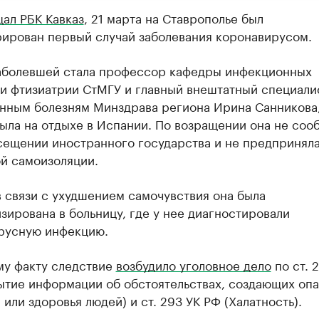
ал РБК Кавказ
, 21 марта на Ставрополье был
рирован первый случай заболевания коронавирусом.
аболевшей стала профессор кафедры инфекционных
 и фтизиатрии СтМГУ и главный внештатный специали
нным болезням Минздрава региона Ирина Санникова
ыла на отдыхе в Испании. По возращении она не соо
сещении иностранного государства и не предприняла
й самоизоляции.
в связи с ухудшением самочувствия она была
зирована в больницу, где у нее диагностировали
русную инфекцию.
му факту следствие
возбудило уголовное дело
по ст. 
ытие информации об обстоятельствах, создающих опа
 или здоровья людей) и ст. 293 УК РФ (Халатность).