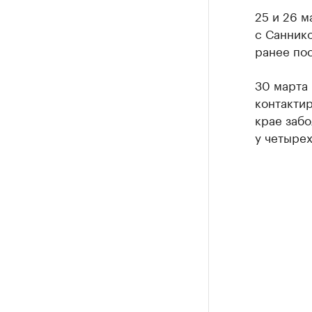
25 и 26 м
с Санник
ранее по
30 марта
контактир
крае заб
у четырех