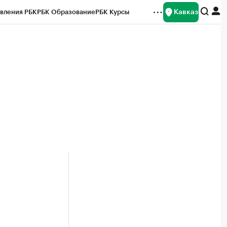
Кавказ
вления РБК
РБК Образование
РБК Курсы
рейтинги
Франшизы
Газета
Спецпроекты СПб
ты