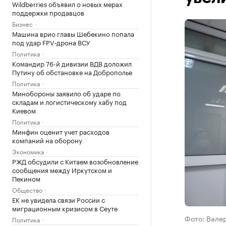
Wildberries объявил о новых мерах
поддержки продавцов
Бизнес
Машина врио главы Шебекино попала
под удар FPV‑дрона ВСУ
Политика
Командир 76-й дивизии ВДВ доложил
Путину об обстановке на Доброполье
Политика
Минобороны заявило об ударе по
складам и логистическому хабу под
Киевом
Политика
Минфин оценит учет расходов
компаний на оборону
Экономика
РЖД обсудили с Китаем возобновление
сообщения между Иркутском и
Пекином
Общество
ЕК не увидела связи России с
миграционным кризисом в Сеуте
Фото: Вале
Политика