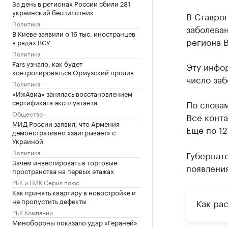
За день в регионах России сбили 281
украинский беспилотник
В Ставроп
Политика
заболева
В Киеве заявили о 16 тыс. иностранцев
региона В
в рядах ВСУ
Политика
Fars узнало, как будет
Эту инфо
контролироваться Ормузский пролив
число заб
Политика
«ИжАвиа» занялась восстановлением
сертификата эксплуатанта
По словам
Общество
Все конт
МИД России заявил, что Армения
Еще по 12
демонстративно «заигрывает» с
Украиной
Политика
Губернато
Зачем инвестировать в торговые
появлени
пространства на первых этажах
РБК и ПИК Серия плюс
Как принять квартиру в новостройке и
не пропустить дефекты
Как ра
РБК Компании
Минобороны показало удар «Гераней»