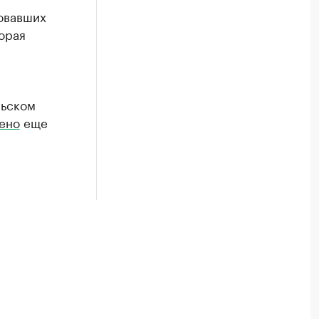
ровавших
орая
льском
ено
еще