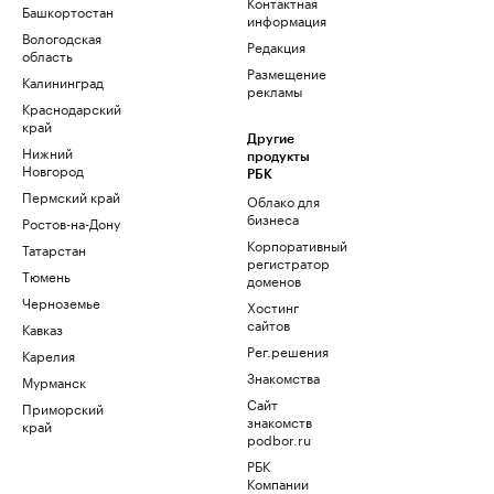
Контактная
Башкортостан
информация
Вологодская
Редакция
область
Размещение
Калининград
рекламы
Краснодарский
край
Другие
Нижний
продукты
Новгород
РБК
Пермский край
Облако для
бизнеса
Ростов-на-Дону
Корпоративный
Татарстан
регистратор
Тюмень
доменов
Черноземье
Хостинг
сайтов
Кавказ
Рег.решения
Карелия
Знакомства
Мурманск
Сайт
Приморский
знакомств
край
podbor.ru
РБК
Компании