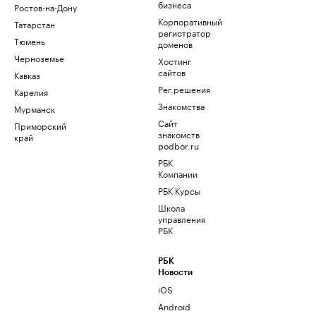
бизнеса
Ростов-на-Дону
Корпоративный
Татарстан
регистратор
Тюмень
доменов
Черноземье
Хостинг
сайтов
Кавказ
Рег.решения
Карелия
Знакомства
Мурманск
Сайт
Приморский
знакомств
край
podbor.ru
РБК
Компании
РБК Курсы
Школа
управления
РБК
РБК
Новости
iOS
Android