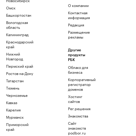
Новосибирск
О компании
Омск
Контактная
Башкортостан
информация
Вологодская
Редакция
область
Размещение
Калининград
рекламы
Краснодарский
край
Другие
Нижний
продукты
Новгород
РБК
Пермский край
Облако для
бизнеса
Ростов-на-Дону
Корпоративный
Татарстан
регистратор
Тюмень
доменов
Черноземье
Хостинг
сайтов
Кавказ
Рег.решения
Карелия
Знакомства
Мурманск
Сайт
Приморский
знакомств
край
podbor.ru