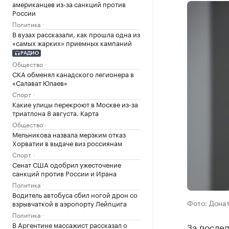
американцев из-за санкций против
России
Политика
В вузах рассказали, как прошла одна из
«самых жарких» приемных кампаний
РАДИО
Общество
СКА обменял канадского легионера в
«Салават Юлаев»
Спорт
Какие улицы перекроют в Москве из-за
триатлона 8 августа. Карта
Общество
Мельникова назвала мерзким отказ
Хорватии в выдаче виз россиянам
Спорт
Сенат США одобрил ужесточение
санкций против России и Ирана
Политика
Водитель автобуса сбил ногой дрон со
Фото: Донат
взрывчаткой в аэропорту Лейпцига
Политика
В Аргентине массажист рассказал о
За послед