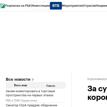
Подписка на РБК
Инвестиции
Мероприятия
Отрасли
Недви
РБК Life
Тренды
Визионеры
Национальные проекты
Город
Стиль
Кр
Конференции СПб
Спецпроекты
Проверка контрагентов
Политика
Коронавирус
Все новости
Кавказ
Весь мир
За с
Зачем инвестировать в торговые
пространства на первых этажах
коро
РБК и ПИК Серия плюс
Сенатор США предрек обеднение