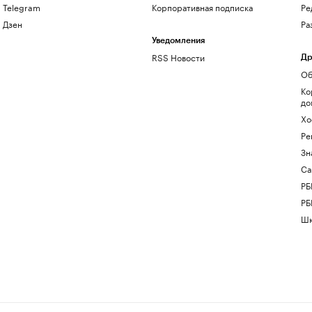
Telegram
Корпоративная подписка
Ре
Дзен
Ра
Уведомления
RSS Новости
Др
Об
Ко
до
Хо
Ре
Зн
Са
РБ
РБ
Шк