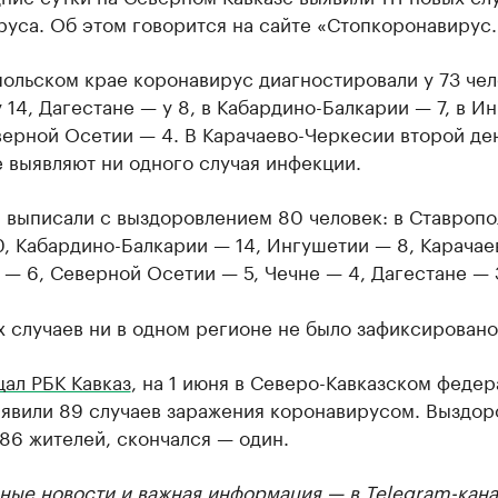
уса. Об этом говорится на сайте «Стопкоронавирус.
ольском крае коронавирус диагностировали у 73 чел
 14, Дагестане — у 8, в Кабардино-Балкарии — 7, в И
верной Осетии — 4. В Карачаево-Черкесии второй де
 выявляют ни одного случая инфекции.
я выписали с выздоровлением 80 человек: в Ставроп
, Кабардино-Балкарии — 14, Ингушетии — 8, Карачае
— 6, Северной Осетии — 5, Чечне — 4, Дагестане — 
 случаев ни в одном регионе не было зафиксировано
ал РБК Кавказ
, на 1 июня в Северо-Кавказском феде
ыявили 89 случаев заражения коронавирусом. Выздор
86 жителей, скончался — один.
ные новости и важная информация — в
Telegram-кана