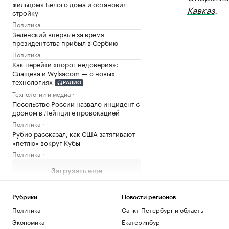
жильцом» Белого дома и остановил
Кавказ
.
стройку
Политика
Зеленский впервые за время
президентства прибыл в Сербию
Политика
Как перейти «порог недоверия»:
Слащева и Wylsacom — о новых
технологиях
РАДИО
Технологии и медиа
Посольство России назвало инцидент с
дроном в Лейпциге провокацией
Политика
Рубио рассказал, как США затягивают
«петлю» вокруг Кубы
Политика
Загрузить еще
Рубрики
Новости регионов
Политика
Санкт-Петербург и область
Экономика
Екатеринбург