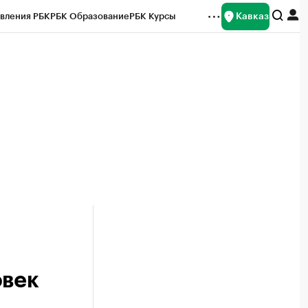
Кавказ
вления РБК
РБК Образование
РБК Курсы
рейтинги
Франшизы
Газета
Спецпроекты СПб
ты
овек