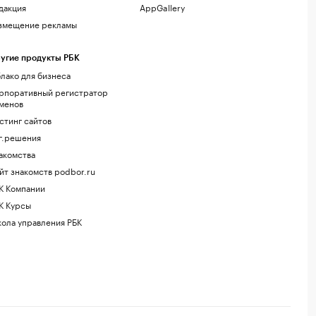
дакция
AppGallery
змещение рекламы
угие продукты РБК
лако для бизнеса
рпоративный регистратор
менов
стинг сайтов
г.решения
акомства
йт знакомств podbor.ru
К Компании
К Курсы
ола управления РБК