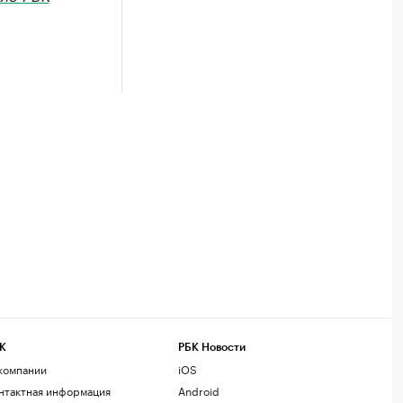
К
РБК Новости
компании
iOS
нтактная информация
Android