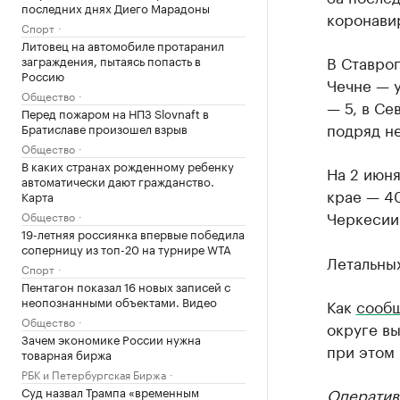
последних днях Диего Марадоны
коронавир
Спорт
Литовец на автомобиле протаранил
В Ставроп
заграждения, пытаясь попасть в
Россию
Чечне — у
Общество
— 5, в Се
Перед пожаром на НПЗ Slovnaft в
подряд не
Братиславе произошел взрыв
Общество
В каких странах рожденному ребенку
На 2 июн
автоматически дают гражданство.
крае — 40
Карта
Черкесии 
Общество
19-летняя россиянка впервые победила
соперницу из топ-20 на турнире WTA
Летальных
Спорт
Пентагон показал 16 новых записей с
неопознанными объектами. Видео
Как
сообщ
Общество
округе в
Зачем экономике России нужна
при этом 
товарная биржа
РБК и Петербургская Биржа
Суд назвал Трампа «временным
Оператив