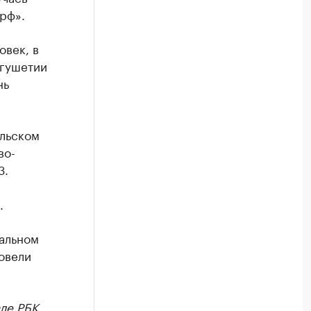
рф».
овек, в
нгушетии
нь
ольском
во-
3.
.
ральном
овели
ле РБК