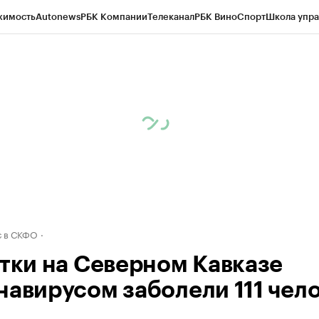
жимость
Autonews
РБК Компании
Телеканал
РБК Вино
Спорт
Школа упра
ипто
РБК Бизнес-среда
Дискуссионный клуб
Исследования
Кредитные 
Экономика
Бизнес
Технологии и медиа
Финансы
Рынок наличной валю
 в СКФО
утки на Северном Кавказе
навирусом заболели 111 чел