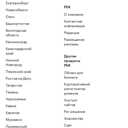
Екатеринбург
РБК
Новосибирск
О компании
Омск
Контактная
Башкортостан
информация
Вологодская
Редакция
область
Размещение
Калининград
рекламы
Краснодарский
край
Другие
Нижний
продукты
Новгород
РБК
Пермский край
Облако для
бизнеса
Ростов-на-Дону
Корпоративный
Татарстан
регистратор
Тюмень
доменов
Черноземье
Хостинг
сайтов
Кавказ
Рег.решения
Карелия
Знакомства
Мурманск
Сайт
Приморский