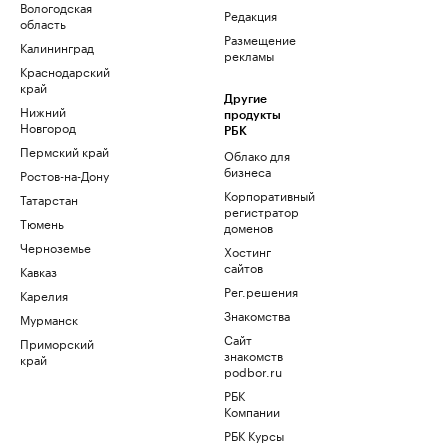
Вологодская
Редакция
область
Размещение
Калининград
рекламы
Краснодарский
край
Другие
Нижний
продукты
Новгород
РБК
Пермский край
Облако для
бизнеса
Ростов-на-Дону
Корпоративный
Татарстан
регистратор
Тюмень
доменов
Черноземье
Хостинг
сайтов
Кавказ
Рег.решения
Карелия
Знакомства
Мурманск
Сайт
Приморский
знакомств
край
podbor.ru
РБК
Компании
РБК Курсы