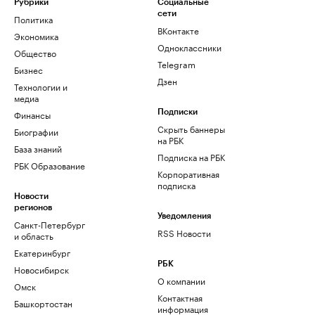
Рубрики
Социальные
сети
Политика
ВКонтакте
Экономика
Одноклассники
Общество
Telegram
Бизнес
Дзен
Технологии и
медиа
Финансы
Подписки
Скрыть баннеры
Биографии
на РБК
База знаний
Подписка на РБК
РБК Образование
Корпоративная
подписка
Новости
регионов
Уведомления
Санкт-Петербург
RSS Новости
и область
Екатеринбург
РБК
Новосибирск
О компании
Омск
Контактная
Башкортостан
информация