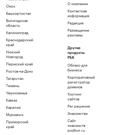
О компании
Омск
Контактная
Башкортостан
информация
Вологодская
Редакция
область
Размещение
Калининград
рекламы
Краснодарский
край
Другие
Нижний
продукты
Новгород
РБК
Пермский край
Облако для
бизнеса
Ростов-на-Дону
Корпоративный
Татарстан
регистратор
Тюмень
доменов
Черноземье
Хостинг
сайтов
Кавказ
Рег.решения
Карелия
Знакомства
Мурманск
Сайт
Приморский
знакомств
край
podbor.ru