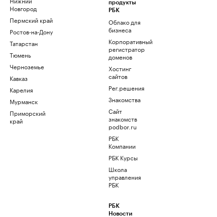
Нижний
продукты
Новгород
РБК
Пермский край
Облако для
бизнеса
Ростов-на-Дону
Корпоративный
Татарстан
регистратор
Тюмень
доменов
Черноземье
Хостинг
сайтов
Кавказ
Рег.решения
Карелия
Знакомства
Мурманск
Сайт
Приморский
знакомств
край
podbor.ru
РБК
Компании
РБК Курсы
Школа
управления
РБК
РБК
Новости