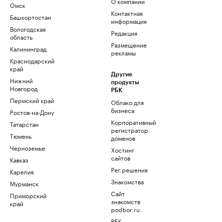
О компании
Омск
Контактная
Башкортостан
информация
Вологодская
Редакция
область
Размещение
Калининград
рекламы
Краснодарский
край
Другие
Нижний
продукты
Новгород
РБК
Пермский край
Облако для
бизнеса
Ростов-на-Дону
Корпоративный
Татарстан
регистратор
Тюмень
доменов
Черноземье
Хостинг
сайтов
Кавказ
Рег.решения
Карелия
Знакомства
Мурманск
Сайт
Приморский
знакомств
край
podbor.ru
РБК