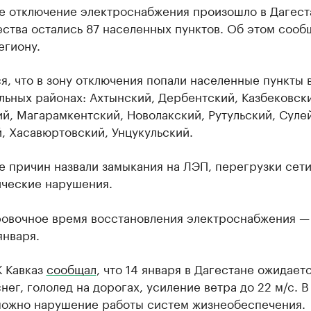
е отключение электроснабжения произошло в Дагест
ства остались 87 населенных пунктов. Об этом сооб
егиону.
я, что в зону отключения попали населенные пункты в
ьных районах: Ахтынский, Дербентский, Казбековск
й, Магарамкентский, Новолакский, Рутульский, Суле
, Хасавюртовский, Унцукульский.
е причин назвали замыкания на ЛЭП, перегрузки сети
ические нарушения.
овочное время восстановления электроснабжения —
января.
К Кавказ
сообщал
, что 14 января в Дагестане ожидает
нег, гололед на дорогах, усиление ветра до 22 м/с. В
можно нарушение работы систем жизнеобеспечения.