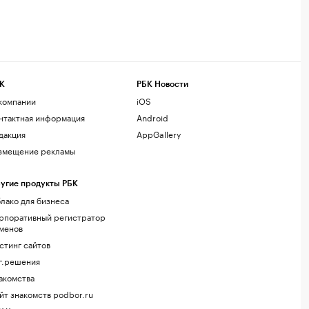
К
РБК Новости
компании
iOS
нтактная информация
Android
дакция
AppGallery
змещение рекламы
угие продукты РБК
лако для бизнеса
рпоративный регистратор
менов
стинг сайтов
г.решения
акомства
йт знакомств podbor.ru