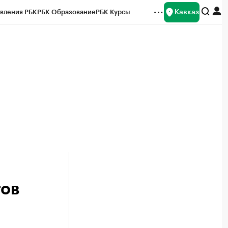
Кавказ
вления РБК
РБК Образование
РБК Курсы
рейтинги
Франшизы
Газета
Спецпроекты СПб
ты
тов