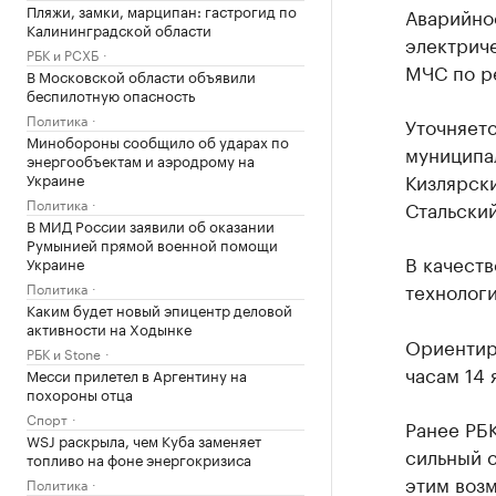
Пляжи, замки, марципан: гастрогид по
Аварийно
Калининградской области
электриче
РБК и РСХБ
МЧС по р
В Московской области объявили
беспилотную опасность
Политика
Уточняетс
Минобороны сообщило об ударах по
муниципал
энергообъектам и аэродрому на
Кизлярски
Украине
Политика
Стальский
В МИД России заявили об оказании
Румынией прямой военной помощи
В качеств
Украине
технолог
Политика
Каким будет новый эпицентр деловой
активности на Ходынке
Ориентир
РБК и Stone
часам 14 
Месси прилетел в Аргентину на
похороны отца
Спорт
Ранее РБ
WSJ раскрыла, чем Куба заменяет
сильный с
топливо на фоне энергокризиса
этим воз
Политика