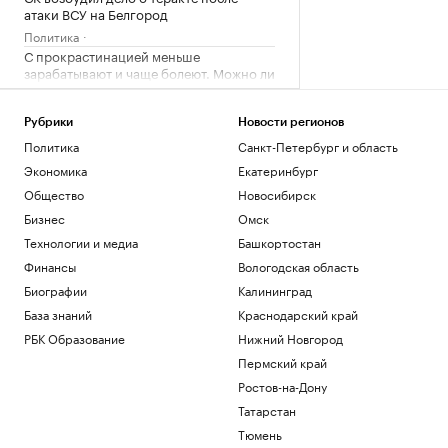
атаки ВСУ на Белгород
Политика
С прокрастинацией меньше
зарабатывают и чаще болеют. Можно ли
ее победить
Подписка на РБК
Рубрики
Новости регионов
На западе Словакии объявили режим
Политика
Санкт-Петербург и область
ЧС из-за пожара на военном полигоне
Экономика
Екатеринбург
Общество
В разные корзины: как сберечь
Общество
Новосибирск
накопления в период турбулентности
Бизнес
Омск
РБК и Сбер
Технологии и медиа
Башкортостан
В Белгороде повреждены около 30
многоэтажек после ночной атаки
Финансы
Вологодская область
дронов
Биографии
Калининград
Политика
База знаний
Краснодарский край
РБК Образование
Нижний Новгород
Загрузить еще
Пермский край
Ростов-на-Дону
Татарстан
Тюмень