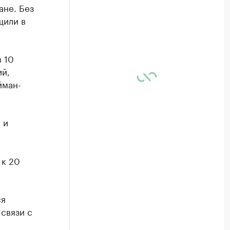
ане. Без
щили в
 10
ий,
йман-
 и
 к 20
ся
 связи с