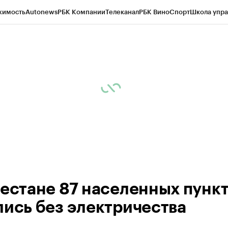
жимость
Autonews
РБК Компании
Телеканал
РБК Вино
Спорт
Школа упра
ипто
РБК Бизнес-среда
Дискуссионный клуб
Исследования
Кредитные 
Экономика
Бизнес
Технологии и медиа
Финансы
Рынок наличной валю
гестане 87 населенных пунк
лись без электричества