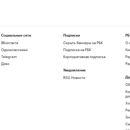
Социальные сети
Подписки
РБ
ВКонтакте
Скрыть баннеры на РБК
О 
Одноклассники
Подписка на РБК
Ко
Telegram
Корпоративная подписка
Ре
Дзен
Ра
Уведомления
RSS Новости
Др
Об
Ко
до
Хо
Ре
Зн
Са