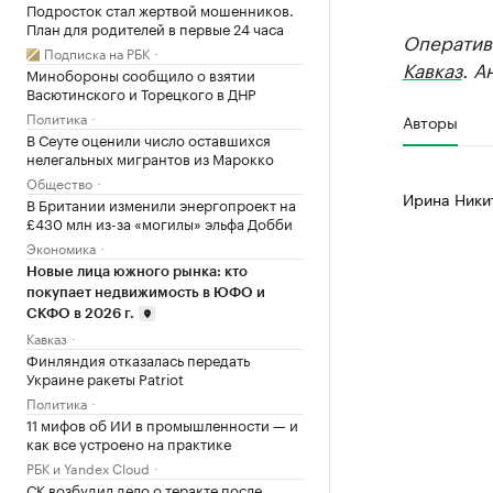
Подросток стал жертвой мошенников.
План для родителей в первые 24 часа
Оператив
Подписка на РБК
Кавказ
. А
Минобороны сообщило о взятии
Васютинского и Торецкого в ДНР
Политика
Авторы
В Сеуте оценили число оставшихся
нелегальных мигрантов из Марокко
Общество
Ирина Ники
В Британии изменили энергопроект на
£430 млн из-за «могилы» эльфа Добби
Экономика
Новые лица южного рынка: кто
покупает недвижимость в ЮФО и
СКФО в 2026 г.
Кавказ
Финляндия отказалась передать
Украине ракеты Patriot
Политика
11 мифов об ИИ в промышленности — и
как все устроено на практике
РБК и Yandex Cloud
СК возбудил дело о теракте после