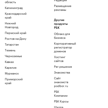
область
Размещение
Калининград
рекламы
Краснодарский
край
Другие
Нижний
продукты
Новгород
РБК
Пермский край
Облако для
бизнеса
Ростов-на-Дону
Корпоративный
Татарстан
регистратор
Тюмень
доменов
Черноземье
Хостинг
сайтов
Кавказ
Рег.решения
Карелия
Знакомства
Мурманск
Сайт
Приморский
знакомств
край
podbor.ru
РБК
Компании
РБК Курсы
Школа