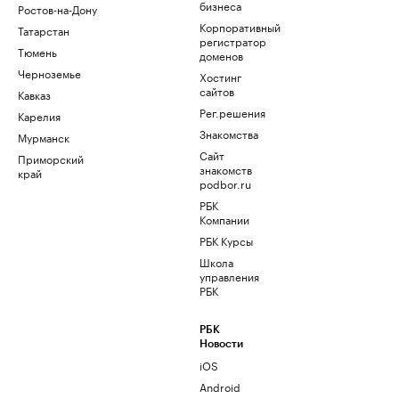
бизнеса
Ростов-на-Дону
Корпоративный
Татарстан
регистратор
Тюмень
доменов
Черноземье
Хостинг
сайтов
Кавказ
Рег.решения
Карелия
Знакомства
Мурманск
Сайт
Приморский
знакомств
край
podbor.ru
РБК
Компании
РБК Курсы
Школа
управления
РБК
РБК
Новости
iOS
Android