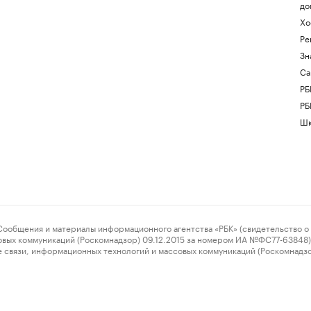
до
Хо
Ре
Зн
Са
РБ
РБ
Шк
ения и материалы информационного агентства «РБК» (свидетельство о 
овых коммуникаций (Роскомнадзор) 09.12.2015 за номером ИА №ФС77-63848) 
 связи, информационных технологий и массовых коммуникаций (Роскомнадз