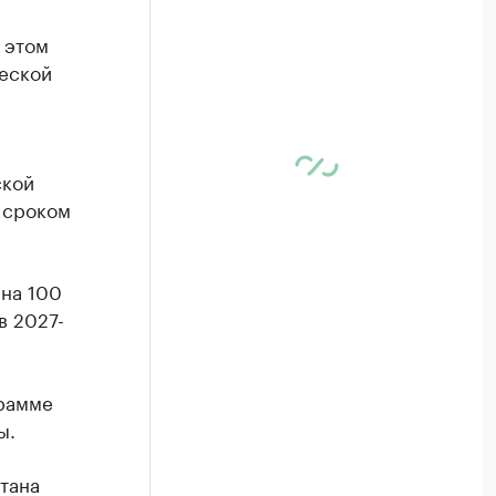
 этом
еской
ской
 сроком
 на 100
в 2027-
грамме
ы.
тана