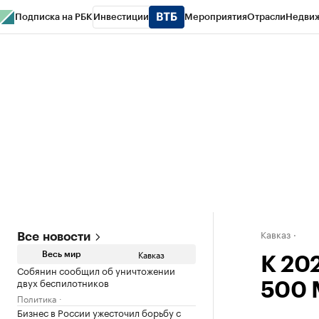
Подписка на РБК
Инвестиции
Мероприятия
Отрасли
Недви
РБК Life
Тренды
Визионеры
Национальные проекты
Город
Стиль
Кр
Конференции СПб
Спецпроекты
Проверка контрагентов
Политика
Кавказ
Все новости
Кавказ
Весь мир
К 202
Собянин сообщил об уничтожении
двух беспилотников
500 
Политика
Бизнес в России ужесточил борьбу с