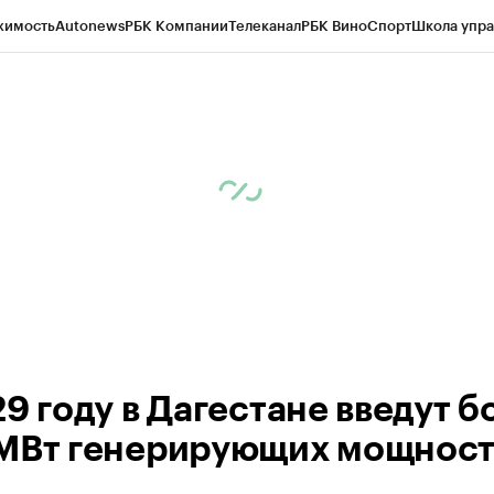
жимость
Autonews
РБК Компании
Телеканал
РБК Вино
Спорт
Школа упра
ипто
РБК Бизнес-среда
Дискуссионный клуб
Исследования
Кредитные 
Экономика
Бизнес
Технологии и медиа
Финансы
Рынок наличной валю
9 году в Дагестане введут б
МВт генерирующих мощнос