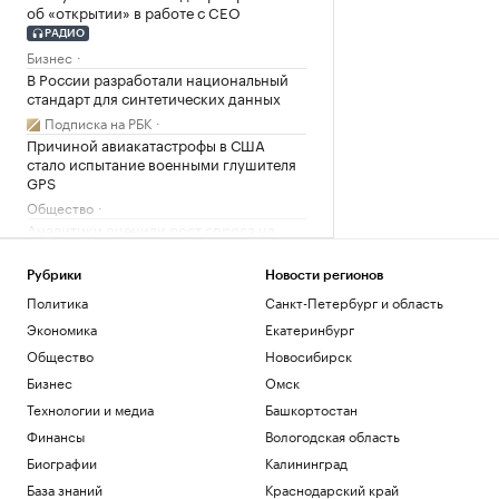
об «открытии» в работе с CEO
РАДИО
Бизнес
В России разработали национальный
стандарт для синтетических данных
Подписка на РБК
Причиной авиакатастрофы в США
стало испытание военными глушителя
GPS
Общество
Аналитики оценили рост спроса на
ипотеку на разные квартиры в Москве
Недвижимость
Рубрики
Новости регионов
Эксперты назвали кражу биткоина
Политика
Санкт-Петербург и область
признаком для разворота курса
Экономика
Екатеринбург
Крипто
Общество
Новосибирск
Загрузить еще
Бизнес
Омск
Технологии и медиа
Башкортостан
Финансы
Вологодская область
Биографии
Калининград
База знаний
Краснодарский край