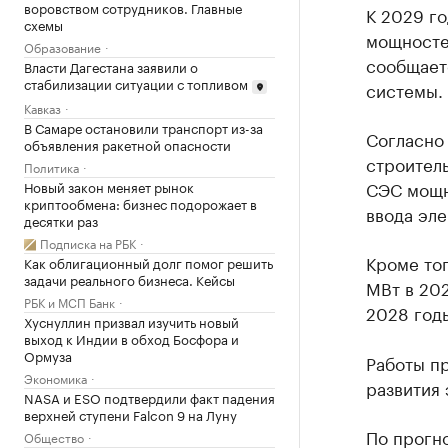
воровством сотрудников. Главные
К 2029 г
схемы
мощностей
Образование
сообщает
Власти Дагестана заявили о
стабилизации ситуации с топливом
системы.
Кавказ
В Самаре остановили транспорт из-за
Согласно
объявления ракетной опасности
строител
Политика
СЭС мощн
Новый закон меняет рынок
криптообмена: бизнес подорожает в
ввода эле
десятки раз
Подписка на РБК
Кроме тог
Как облигационный долг помог решить
задачи реального бизнеса. Кейсы
МВт в 202
РБК и МСП Банк
2028 год
Хуснуллин призвал изучить новый
выход к Индии в обход Босфора и
Ормуза
Работы п
Экономика
развития
NASA и ESO подтвердили факт падения
верхней ступени Falcon 9 на Луну
По прогно
Общество