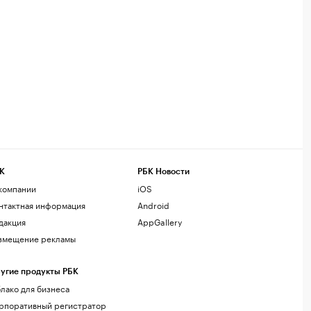
К
РБК Новости
компании
iOS
нтактная информация
Android
дакция
AppGallery
змещение рекламы
угие продукты РБК
лако для бизнеса
рпоративный регистратор