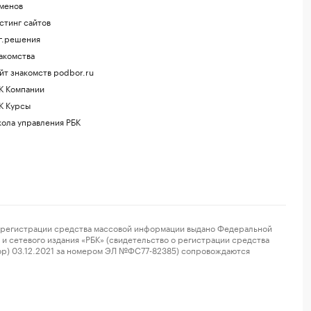
менов
стинг сайтов
г.решения
акомства
йт знакомств podbor.ru
К Компании
К Курсы
ола управления РБК
регистрации средства массовой информации выдано Федеральной
и сетевого издания «РБК» (свидетельство о регистрации средства
ор) 03.12.2021 за номером ЭЛ №ФС77-82385) сопровождаются