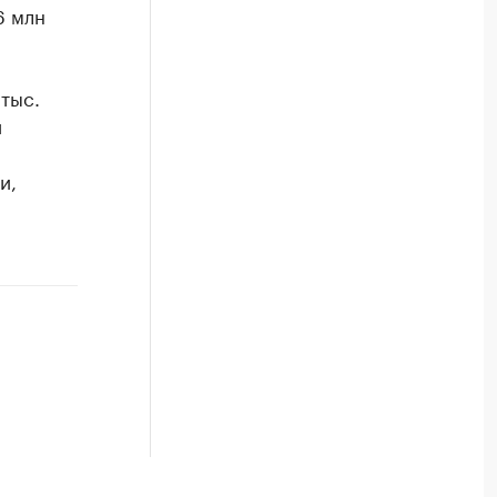
6 млн
 тыс.
и
и,