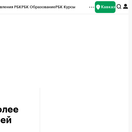
Кавказ
вления РБК
РБК Образование
РБК Курсы
рейтинги
Франшизы
Газета
Спецпроекты СПб
ты
олее
тей