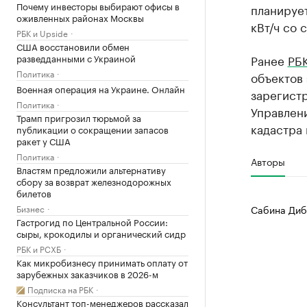
Почему инвесторы выбирают офисы в
планируе
оживленных районах Москвы
кВт/ч со
РБК и Upside
США восстановили обмен
разведданными с Украиной
Ранее
РБК
Политика
объектов
Военная операция на Украине. Онлайн
зарегист
Политика
Управлен
Трамп пригрозил тюрьмой за
кадастра 
публикации о сокращении запасов
ракет у США
Политика
Авторы
Властям предложили альтернативу
сбору за возврат железнодорожных
билетов
Бизнес
Сабина Диб
Гастрогид по Центральной России:
сыры, крокодилы и органический сидр
РБК и РСХБ
Как микробизнесу принимать оплату от
зарубежных заказчиков в 2026-м
Подписка на РБК
Консультант топ-менеджеров рассказал