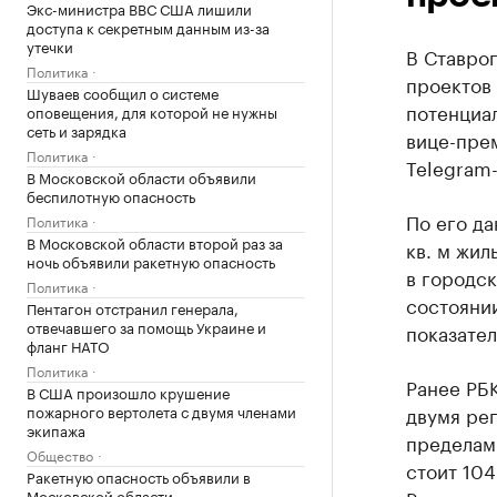
Экс-министра ВВС США лишили
доступа к секретным данным из-за
утечки
В Ставроп
Политика
проектов
Шуваев сообщил о системе
потенциал
оповещения, для которой не нужны
сеть и зарядка
вице-пре
Политика
Telegram-
В Московской области объявили
беспилотную опасность
По его да
Политика
В Московской области второй раз за
кв. м жил
ночь объявили ракетную опасность
в городс
Политика
состоянии
Пентагон отстранил генерала,
отвечавшего за помощь Украине и
показател
фланг НАТО
Политика
Ранее РБ
В США произошло крушение
пожарного вертолета с двумя членами
двумя рег
экипажа
пределами
Общество
стоит 104
Ракетную опасность объявили в
Московской области