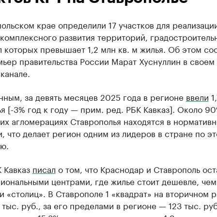
ольском крае определили 17 участков для реализаци
 комплексного развития территорий, градостроитель
 которых превышает 1,2 млн кв. м жилья. Об этом с
мьер правительства России Марат Хуснуллин в своем
канале.
нным, за девять месяцев 2025 года в регионе
ввели
1,
ья [-3% год к году — прим. ред. РБК Кавказ]. Около 9
ких агломерациях Ставрополья находятся в норматив
, что делает регион одним из лидеров в стране по э
ю.
К Кавказ
писал
о том, что Краснодар и Ставрополь ост
иональными центрами, где жилье стоит дешевле, чем
 «столиц». В Ставрополе 1 «квадрат» на вторичном 
 тыс. руб., за его пределами в регионе — 123 тыс. руб