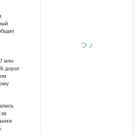
и
ный
ообщил
7 млн
0% дорог
ном
тому
ались
 за
рынке
.