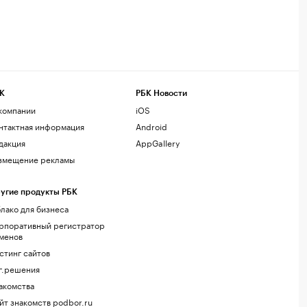
К
РБК Новости
компании
iOS
нтактная информация
Android
дакция
AppGallery
змещение рекламы
угие продукты РБК
лако для бизнеса
рпоративный регистратор
менов
стинг сайтов
г.решения
акомства
йт знакомств podbor.ru