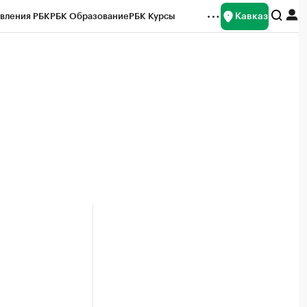
Кавказ
вления РБК
РБК Образование
РБК Курсы
рейтинги
Франшизы
Газета
Спецпроекты СПб
ты