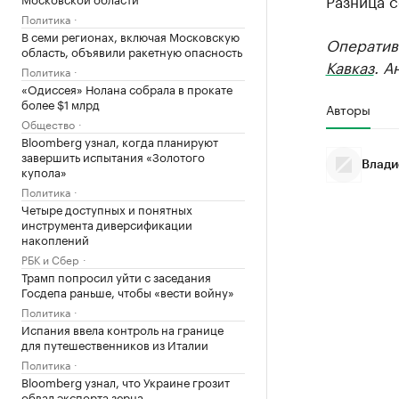
Разница с
Политика
В семи регионах, включая Московскую
Оператив
область, объявили ракетную опасность
Кавказ
. А
Политика
«Одиссея» Нолана собрала в прокате
более $1 млрд
Авторы
Общество
Bloomberg узнал, когда планируют
завершить испытания «Золотого
Влади
купола»
Политика
Четыре доступных и понятных
инструмента диверсификации
накоплений
РБК и Сбер
Трамп попросил уйти с заседания
Госдепа раньше, чтобы «вести войну»
Политика
Испания ввела контроль на границе
для путешественников из Италии
Политика
Bloomberg узнал, что Украине грозит
обвал экспорта зерна