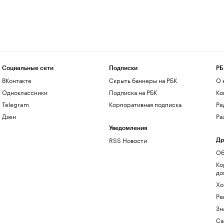
Социальные сети
Подписки
РБ
ВКонтакте
Скрыть баннеры на РБК
О 
Одноклассники
Подписка на РБК
Ко
Telegram
Корпоративная подписка
Ре
Дзен
Ра
Уведомления
RSS Новости
Др
Об
Ко
до
Хо
Ре
Зн
Са