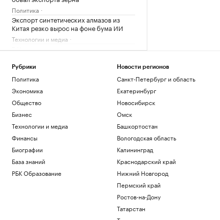
Политика
Экспорт синтетических алмазов из
Китая резко вырос на фоне бума ИИ
Технологии и медиа
В Чехии при нападении с ножом
пострадали четыре человека
Общество
Рубрики
Новости регионов
Telegraph сообщил о выплатах УЕФА
Политика
Санкт-Петербург и область
вероятной любовнице Инфантино
Экономика
Екатеринбург
Спорт
Общество
Новосибирск
Ученые оценили риски от созданных с
Бизнес
Омск
помощью ИИ искусственных вирусов
Общество
Технологии и медиа
Башкортостан
«Ноев ковчег»: почему в восточной
Финансы
Вологодская область
Арктике эволюция шла непрерывно
Биографии
Калининград
РБК и УК Первая
База знаний
Краснодарский край
РБК Образование
Загрузить еще
Нижний Новгород
Пермский край
Ростов-на-Дону
Татарстан
Тюмень