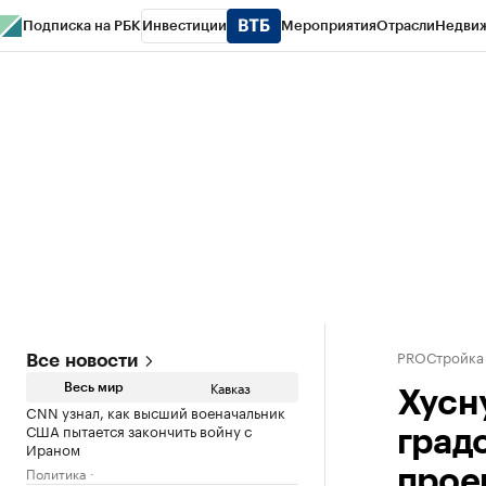
Подписка на РБК
Инвестиции
Мероприятия
Отрасли
Недви
РБК Life
Тренды
Визионеры
Национальные проекты
Город
Стиль
Кр
Конференции СПб
Спецпроекты
Проверка контрагентов
Политика
PROСтройка
Все новости
Кавказ
Весь мир
Хусн
CNN узнал, как высший военачальник
США пытается закончить войну с
град
Ираном
Политика
прое