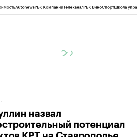
жимость
Autonews
РБК Компании
Телеканал
РБК Вино
Спорт
Школа упра
ипто
РБК Бизнес-среда
Дискуссионный клуб
Исследования
Кредитные 
Экономика
Бизнес
Технологии и медиа
Финансы
Рынок наличной валю
уллин назвал
остроительный потенциал
ктов КРТ на Ставрополье