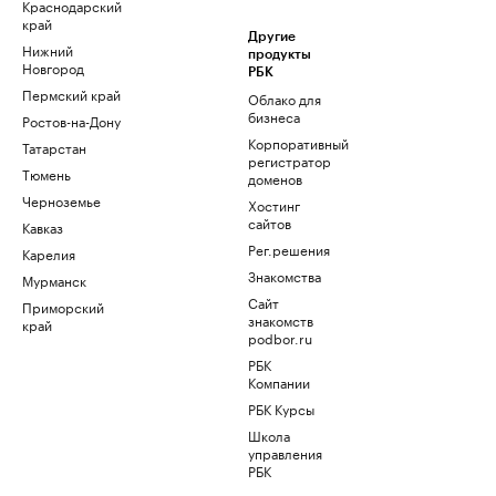
Краснодарский
край
Другие
Нижний
продукты
Новгород
РБК
Пермский край
Облако для
бизнеса
Ростов-на-Дону
Корпоративный
Татарстан
регистратор
Тюмень
доменов
Черноземье
Хостинг
сайтов
Кавказ
Рег.решения
Карелия
Знакомства
Мурманск
Сайт
Приморский
знакомств
край
podbor.ru
РБК
Компании
РБК Курсы
Школа
управления
РБК