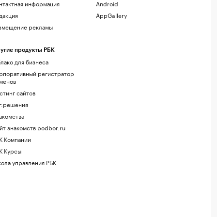
нтактная информация
Android
дакция
AppGallery
змещение рекламы
угие продукты РБК
лако для бизнеса
рпоративный регистратор
менов
стинг сайтов
г.решения
акомства
йт знакомств podbor.ru
К Компании
К Курсы
ола управления РБК