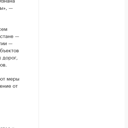
изнана
ы», —
сем
естане —
тии —
объектов
 дорог,
ов.
ают меры
ение от
ятся к