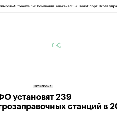
жимость
Autonews
РБК Компании
Телеканал
РБК Вино
Спорт
Школа упра
ипто
РБК Бизнес-среда
Дискуссионный клуб
Исследования
Кредитные 
Экономика
Бизнес
Технологии и медиа
Финансы
Рынок наличной валю
ЭКСКЛЮЗИВ
ФО установят 239
трозаправочных станций в 2