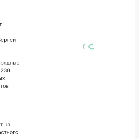
т
Сергей
арядные
 239
ых
ктов
и
т на
астного