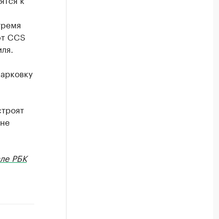
тремя
рт CCS
ля.
парковку
строят
оне
ле РБК