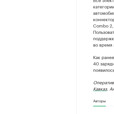
категории
автомоби
коннекто
Combo 2,
Пользова
поддержко
во время 
Как ране
40 зарядн
появилось
Оператив
Кавказ
. А
Авторы