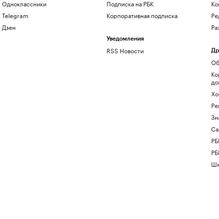
Одноклассники
Подписка на РБК
Ко
Telegram
Корпоративная подписка
Ре
Дзен
Ра
Уведомления
RSS Новости
Др
Об
Ко
до
Хо
Ре
Зн
Са
РБ
РБ
Шк