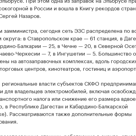
Эльбрусе. При этом одна из заправок на Эльбрусе пр
окогорной в России и вошла в Книгу рекордов стран
Сергей Назаров.
м замминистра, сегодня сеть ЭЗС распределена по в
 округа: в Ставропольском крае — 61 станция, в Даг
ардино-Балкарии — 25, в Чечне — 20, в Северной Осе
ачаево-Черкесии — 7, в Ингушетии — 5. Большинство 
ны на автозаправочных комплексах, вдоль городских
 торговых центров, кинотеатров, гостиниц и аэропорт
, региональные власти субъектов СКФО предприним
и для владельцев электромобилей, включая освобожд
анспортного налога или снижение его размера вдвое
, в Республике Дагестан и Кабардино-Балкарской
ке). Рассматриваются также дополнительные формы
ования.
розаправочные станции, работающие в округе, относ