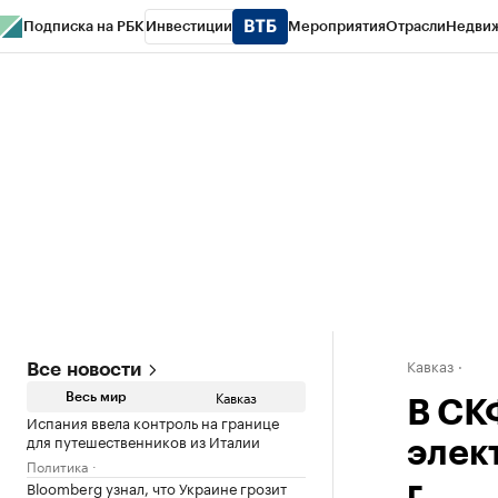
Подписка на РБК
Инвестиции
Мероприятия
Отрасли
Недви
РБК Life
Тренды
Визионеры
Национальные проекты
Город
Стиль
Кр
Конференции СПб
Спецпроекты
Проверка контрагентов
Политика
Кавказ
Все новости
Кавказ
Весь мир
В СК
Испания ввела контроль на границе
для путешественников из Италии
элек
Политика
Bloomberg узнал, что Украине грозит
г.