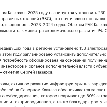
ом Кавказе в 2025 году планируется установить 239
правочных станций (ЭЗС), что почти вдвое превышае
о, введенное в 2023–2024 годах. Об этом РБК Кавказ
заместитель министра экономического развития РФ 
редыдущих года в регионе установлено 153 электроз
в этом году запланировано установить дополнительно
ая потребность сформирована на основании полученн
 инвесторов и органов исполнительной власти субъе
— отметил Сергей Назаров.
овам, активное развитие инфраструктуры для зарядк
обилей на Северном Кавказе обеспечивается за счет
го субсидирования, которое покрывает до 60% затра
ние и техприсоединение, а также благодаря росту ч