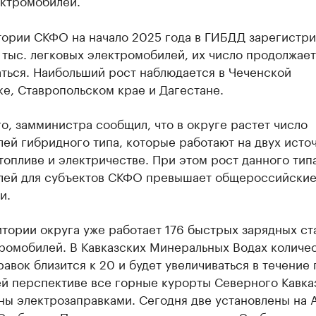
ектромобилей.
тории СКФО на начало 2025 года в ГИБДД зарегистр
 тыс. легковых электромобилей, их число продолжает
ться. Наибольший рост наблюдается в Чеченской
е, Ставропольском крае и Дагестане.
о, замминистра сообщил, что в округе растет число
ей гибридного типа, которые работают на двух исто
топливе и электричестве. При этом рост данного тип
лей для субъектов СКФО превышает общероссийски
и.
тории округа уже работает 176 быстрых зарядных ст
тромобилей. В Кавказских Минеральных Водах количе
равок близится к 20 и будет увеличиваться в течение 
й перспективе все горные курорты Северного Кавказ
ны электрозаправками. Сегодня две установлены на 