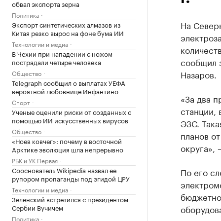
обвал экспорта зерна
Политика
На Северн
Экспорт синтетических алмазов из
Китая резко вырос на фоне бума ИИ
электроза
Технологии и медиа
количеств
В Чехии при нападении с ножом
сообщил 
пострадали четыре человека
Назаров.
Общество
Telegraph сообщил о выплатах УЕФА
вероятной любовнице Инфантино
«За два п
Спорт
станции, 
Ученые оценили риски от созданных с
помощью ИИ искусственных вирусов
ЭЗС. Так
Общество
планов от
«Ноев ковчег»: почему в восточной
округа», 
Арктике эволюция шла непрерывно
РБК и УК Первая
Сооснователь Wikipedia назвал ее
По его сл
рупором пропаганды под эгидой ЦРУ
электром
Технологии и медиа
бюджетно
Зеленский встретился с президентом
Сербии Вучичем
оборудова
Политика