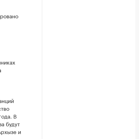
ировано
чниках
а
е
анций
ство
года. В
а будут
Архызе и