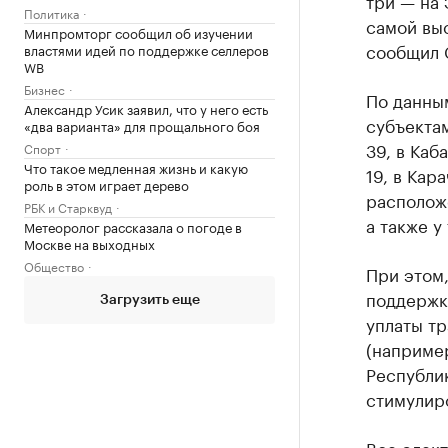
три — на 
Политика
самой выс
Минпромторг сообщил об изучении
сообщил 
властями идей по поддержке селлеров
WB
Бизнес
По данны
Александр Усик заявил, что у него есть
субъектам
«два варианта» для прощального боя
39, в Каб
Спорт
Что такое медленная жизнь и какую
19, в Кар
роль в этом играет дерево
расположе
РБК и Старквуд
а также у
Метеоролог рассказала о погоде в
Москве на выходных
Общество
При этом
поддержк
Загрузить еще
уплаты тр
(например
Республи
стимулир
Все элект