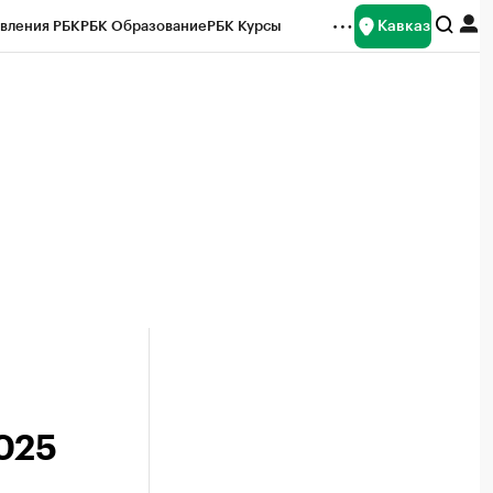
Кавказ
вления РБК
РБК Образование
РБК Курсы
рейтинги
Франшизы
Газета
Спецпроекты СПб
ты
025