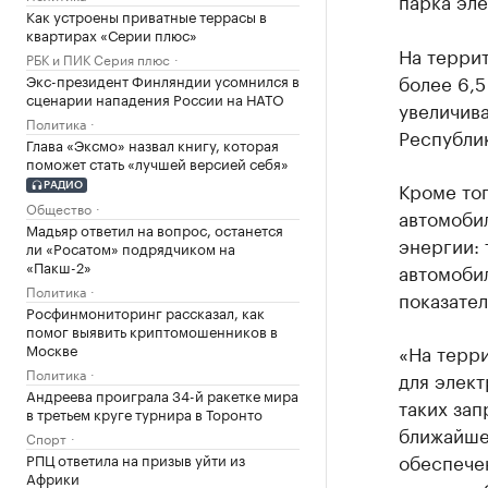
парка эл
Как устроены приватные террасы в
квартирах «Серии плюс»
На терри
РБК и ПИК Серия плюс
более 6,5
Экс-президент Финляндии усомнился в
сценарии нападения России на НАТО
увеличива
Политика
Республик
Глава «Эксмо» назвал книгу, которая
поможет стать «лучшей версией себя»
Кроме тог
РАДИО
Общество
автомобил
Мадьяр ответил на вопрос, останется
энергии: 
ли «Росатом» подрядчиком на
«Пакш-2»
автомоби
Политика
показател
Росфинмониторинг рассказал, как
помог выявить криптомошенников в
Москве
«На терри
Политика
для элек
Андреева проиграла 34-й ракетке мира
таких зап
в третьем круге турнира в Торонто
ближайше
Спорт
обеспече
РПЦ ответила на призыв уйти из
Африки