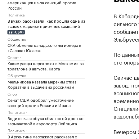
американцев из-за санкций против
России
Политика
В Кабарди
В вузах рассказали, как прошла одна из
сильного
«самых жарких» приемных кампаний
сообщает
РАДИО
Эльбрусс
Общество
СКА обменял канадского легионера в
«Салават Юлаев»
По данны
Спорт
его опор
Какие улицы перекроют в Москве из-за
триатлона 8 августа. Карта
Общество
Сейчас д
Мельникова назвала мерзким отказ
завод, пр
Хорватии в выдаче виз россиянам
возникно
Спорт
временно 
Сенат США одобрил ужесточение
санкций против России и Ирана
Специали
Политика
водоснаб
Водитель автобуса сбил ногой дрон со
взрывчаткой в аэропорту Лейпцига
Политика
Вечером 
В Аргентине массажист рассказал о