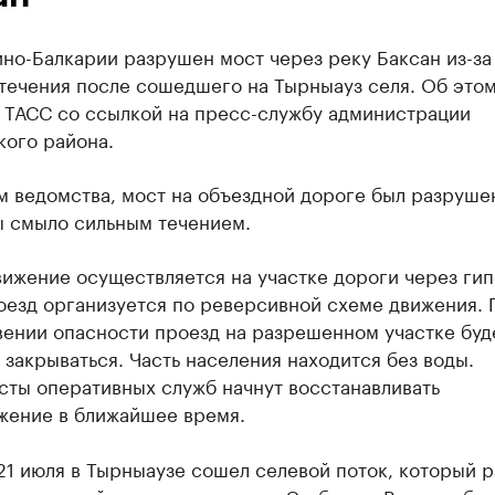
но-Балкарии разрушен мост через реку Баксан из-за
 течения после сошедшего на Тырныауз селя. Об это
 ТАСС со ссылкой на пресс-службу администрации
кого района.
м ведомства, мост на объездной дороге был разруше
ы смыло сильным течением.
вижение осуществляется на участке дороги через ги
оезд организуется по реверсивной схеме движения. 
вении опасности проезд на разрешенном участке буд
закрываться. Часть населения находится без воды.
сты оперативных служб начнут восстанавливать
жение в ближайшее время.
21 июля в Тырныаузе сошел селевой поток, который 