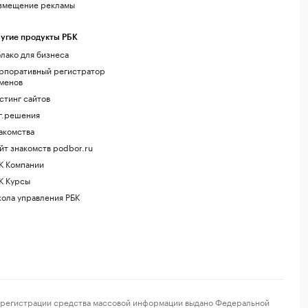
змещение рекламы
угие продукты РБК
лако для бизнеса
рпоративный регистратор
менов
стинг сайтов
г.решения
акомства
йт знакомств podbor.ru
К Компании
К Курсы
ола управления РБК
регистрации средства массовой информации выдано Федеральной