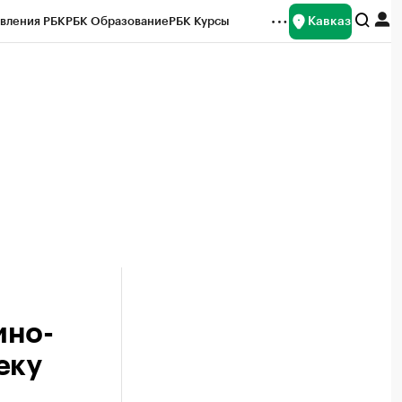
Кавказ
вления РБК
РБК Образование
РБК Курсы
рейтинги
Франшизы
Газета
Спецпроекты СПб
ты
ино-
еку