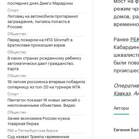
мост на ф
последних днях Диего Марадоны
режим чре
Спорт
домов, р
Литовец на автомобиле протаранил
заграждения, пытаясь попасть в
временно
Россию
Общество
Ранее
РБК
Перед пожаром на НПЗ Slovnaft в
Братиславе произошел взрыв
Кабардино
Общество
шквалист
В каких странах рожденному ребенку
были пова
автоматически дают гражданство.
Карта
происшес
Общество
19-летняя россиянка впервые победила
Оператив
соперницу из топ-20 на турнире WTA
Кавказ
. А
Спорт
Пентагон показал 16 новых записей с
неопознанными объектами. Видео
Авторы
Общество
Зачем экономике России нужна
товарная биржа
Евгения Ба
РБК и Петербургская Биржа
Суд назвал Трампа «временным