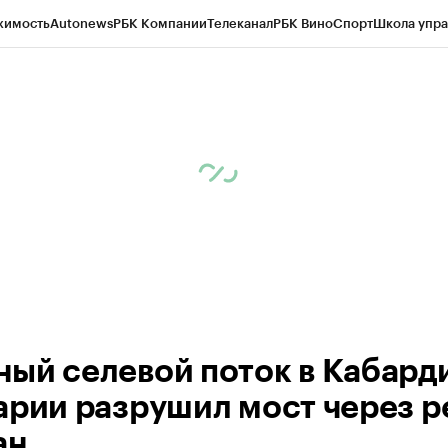
жимость
Autonews
РБК Компании
Телеканал
РБК Вино
Спорт
Школа упра
ипто
РБК Бизнес-среда
Дискуссионный клуб
Исследования
Кредитные 
Экономика
Бизнес
Технологии и медиа
Финансы
Рынок наличной валю
ый селевой поток в Кабард
арии разрушил мост через р
ан