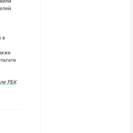
явили
елей
 в
акже
льтате
ле РБК