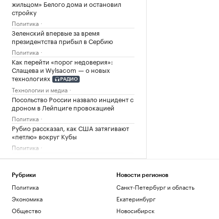
жильцом» Белого дома и остановил
стройку
Политика
Зеленский впервые за время
президентства прибыл в Сербию
Политика
Как перейти «порог недоверия»:
Слащева и Wylsacom — о новых
технологиях
РАДИО
Технологии и медиа
Посольство России назвало инцидент с
дроном в Лейпциге провокацией
Политика
Рубио рассказал, как США затягивают
«петлю» вокруг Кубы
Политика
Загрузить еще
Рубрики
Новости регионов
Политика
Санкт-Петербург и область
Экономика
Екатеринбург
Общество
Новосибирск