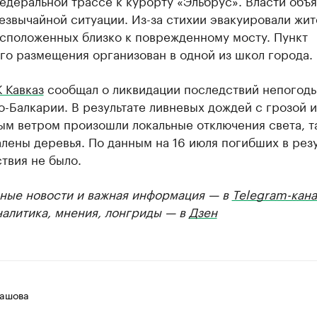
едеральной трассе к курорту «Эльбрус». Власти объ
звычайной ситуации. Из-за стихии эвакуировали жит
асположенных близко к поврежденному мосту. Пункт
го размещения организован в одной из школ города.
 Кавказ
сообщал о ликвидации последствий непогоды
-Балкарии. В результате ливневых дождей с грозой и
ым ветром произошли локальные отключения света, т
лены деревья. По данным на 16 июля погибших в резу
твия не было.
ные новости и важная информация — в
Telegram-кана
налитика, мнения, лонгриды — в
Дзен
лашова