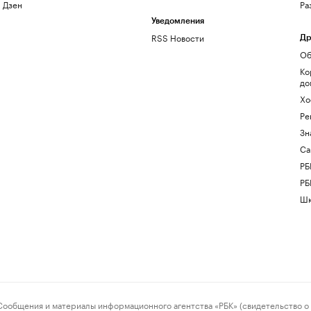
Дзен
Ра
Уведомления
RSS Новости
Др
Об
Ко
до
Хо
Ре
Зн
Са
РБ
РБ
Шк
ения и материалы информационного агентства «РБК» (свидетельство о 