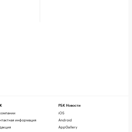
К
РБК Новости
компании
iOS
нтактная информация
Android
дакция
AppGallery