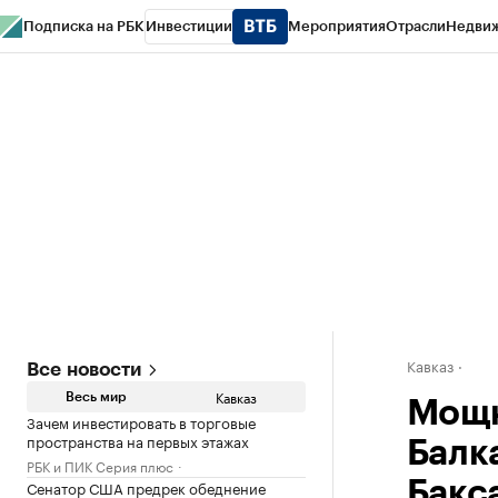
Подписка на РБК
Инвестиции
Мероприятия
Отрасли
Недви
РБК Life
Тренды
Визионеры
Национальные проекты
Город
Стиль
Кр
Конференции СПб
Спецпроекты
Проверка контрагентов
Политика
Кавказ
Все новости
Кавказ
Весь мир
Мощн
Зачем инвестировать в торговые
пространства на первых этажах
Балк
РБК и ПИК Серия плюс
Сенатор США предрек обеднение
Бакс