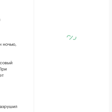
м
н ночью,
псовый
При
ет
разрушил