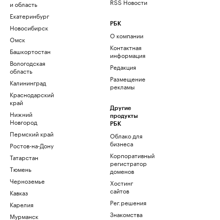
RSS Новости
и область
Екатеринбург
РБК
Новосибирск
О компании
Омск
Контактная
Башкортостан
информация
Вологодская
Редакция
область
Размещение
Калининград
рекламы
Краснодарский
край
Другие
Нижний
продукты
Новгород
РБК
Пермский край
Облако для
бизнеса
Ростов-на-Дону
Корпоративный
Татарстан
регистратор
Тюмень
доменов
Черноземье
Хостинг
сайтов
Кавказ
Рег.решения
Карелия
Знакомства
Мурманск