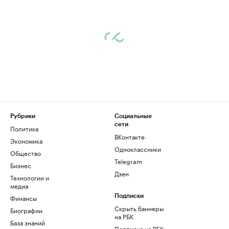
Рубрики
Социальные
сети
Политика
ВКонтакте
Экономика
Одноклассники
Общество
Telegram
Бизнес
Дзен
Технологии и
медиа
Финансы
Подписки
Скрыть баннеры
Биографии
на РБК
База знаний
Подписка на РБК