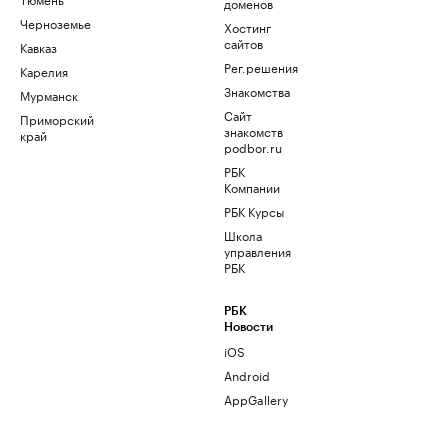
доменов
Черноземье
Хостинг
сайтов
Кавказ
Рег.решения
Карелия
Знакомства
Мурманск
Сайт
Приморский
знакомств
край
podbor.ru
РБК
Компании
РБК Курсы
Школа
управления
РБК
РБК
Новости
iOS
Android
AppGallery