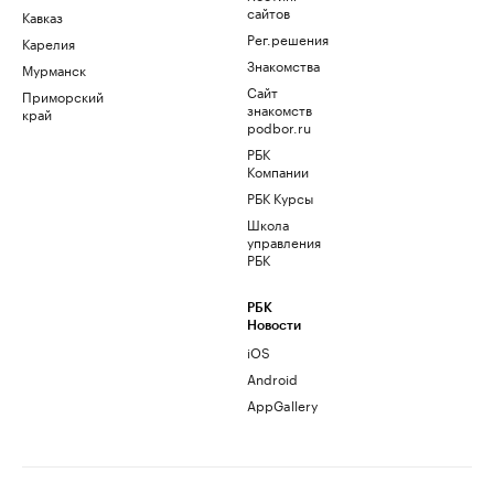
сайтов
Кавказ
Рег.решения
Карелия
Знакомства
Мурманск
Сайт
Приморский
знакомств
край
podbor.ru
РБК
Компании
РБК Курсы
Школа
управления
РБК
РБК
Новости
iOS
Android
AppGallery