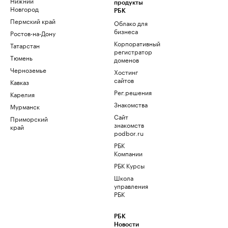
Нижний
продукты
Новгород
РБК
Пермский край
Облако для
бизнеса
Ростов-на-Дону
Корпоративный
Татарстан
регистратор
Тюмень
доменов
Черноземье
Хостинг
сайтов
Кавказ
Рег.решения
Карелия
Знакомства
Мурманск
Сайт
Приморский
знакомств
край
podbor.ru
РБК
Компании
РБК Курсы
Школа
управления
РБК
РБК
Новости