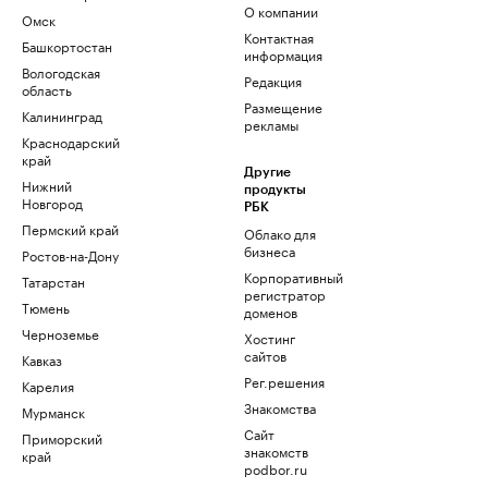
О компании
Омск
Контактная
Башкортостан
информация
Вологодская
Редакция
область
Размещение
Калининград
рекламы
Краснодарский
край
Другие
Нижний
продукты
Новгород
РБК
Пермский край
Облако для
бизнеса
Ростов-на-Дону
Корпоративный
Татарстан
регистратор
Тюмень
доменов
Черноземье
Хостинг
сайтов
Кавказ
Рег.решения
Карелия
Знакомства
Мурманск
Сайт
Приморский
знакомств
край
podbor.ru