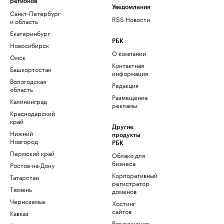
регионов
Уведомления
Санкт-Петербург
RSS Новости
и область
Екатеринбург
РБК
Новосибирск
О компании
Омск
Контактная
Башкортостан
информация
Вологодская
Редакция
область
Размещение
Калининград
рекламы
Краснодарский
край
Другие
Нижний
продукты
Новгород
РБК
Пермский край
Облако для
бизнеса
Ростов-на-Дону
Корпоративный
Татарстан
регистратор
Тюмень
доменов
Черноземье
Хостинг
сайтов
Кавказ
Рег.решения