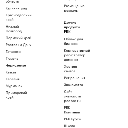
область
Размещение
Калининград
рекламы
Краснодарский
край
Другие
Нижний
продукты
Новгород
РБК
Пермский край
Облако для
бизнеса
Ростов-на-Дону
Корпоративный
Татарстан
регистратор
Тюмень
доменов
Черноземье
Хостинг
сайтов
Кавказ
Рег.решения
Карелия
Знакомства
Мурманск
Сайт
Приморский
знакомств
край
podbor.ru
РБК
Компании
РБК Курсы
Школа