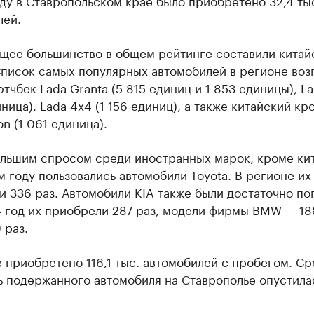
ду в Ставропольском крае было приобретено 32,4 ты
лей.
щее большинство в общем рейтинге составили китай
Список самых популярных автомобилей в регионе воз
этчбек Lada Granta (5 815 единиц и 1 853 единицы), La
иница), Lada 4x4 (1 156 единиц), а также китайский к
on (1 061 единица).
льшим спросом среди иностранных марок, кроме кит
 году пользовались автомобили Toyota. В регионе их
 336 раз. Автомобили KIA также были достаточно п
 год их приобрели 287 раз, модели фирмы BMW — 188
 раз.
 приобретено 116,1 тыс. автомобилей с пробегом. Ср
 подержанного автомобиля на Ставрополье опустилас