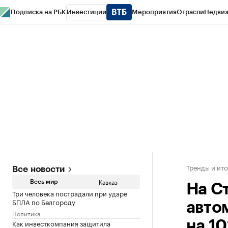
Подписка на РБК
Инвестиции
Мероприятия
Отрасли
Недви
РБК Life
Тренды
Визионеры
Национальные проекты
Город
Стиль
Кр
Конференции СПб
Спецпроекты
Проверка контрагентов
Политика
Тренды и ит
Все новости
Кавказ
Весь мир
На С
Три человека пострадали при ударе
БПЛА по Белгороду
авто
Политика
Как инвесткомпания защитила
на 1