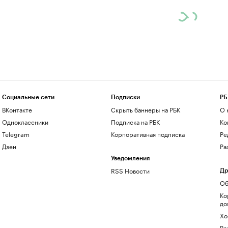
Социальные сети
Подписки
РБ
ВКонтакте
Скрыть баннеры на РБК
О 
Одноклассники
Подписка на РБК
Ко
Telegram
Корпоративная подписка
Ре
Дзен
Ра
Уведомления
RSS Новости
Др
Об
Ко
до
Хо
Ре