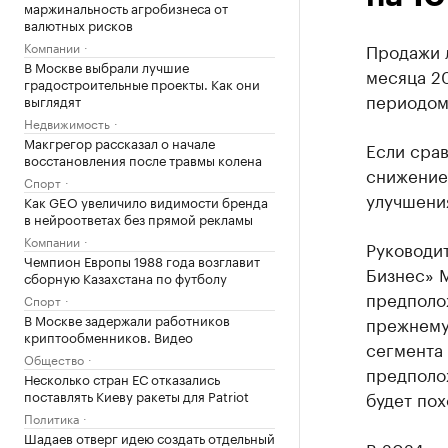
маржинальность агробизнеса от
валютных рисков
Компании
Продажи 
В Москве выбрали лучшие
месяца 20
градостроительные проекты. Как они
периодом 
выглядят
Недвижимость
Макгрегор рассказал о начале
Если срав
восстановления после травмы колена
снижение
Спорт
улучшения
Как GEO увеличило видимости бренда
в нейроответах без прямой рекламы
Компании
Руководит
Чемпион Европы 1988 года возглавит
Бизнес» М
сборную Казахстана по футболу
предполо
Спорт
В Москве задержали работников
прежнему
криптообменников. Видео
сегмента
Общество
предполож
Несколько стран ЕС отказались
поставлять Киеву ракеты для Patriot
будет пох
Политика
Шадаев отверг идею создать отдельный