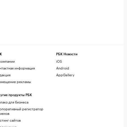
К
РБК Новости
компании
iOS
нтактная информация
Android
дакция
AppGallery
змещение рекламы
угие продукты РБК
лако для бизнеса
рпоративный регистратор
менов
стинг сайтов
г.решения