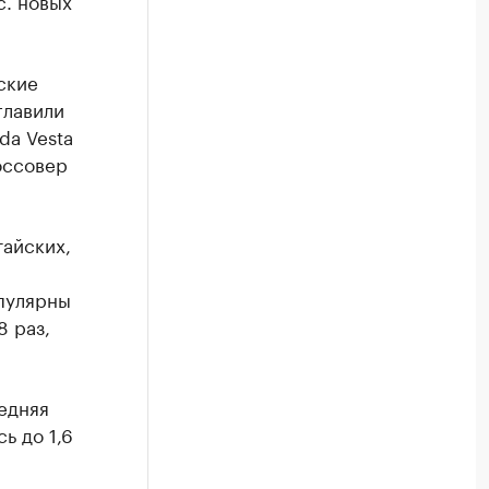
с. новых
ские
главили
da Vesta
россовер
айских,
опулярны
 раз,
едняя
ь до 1,6