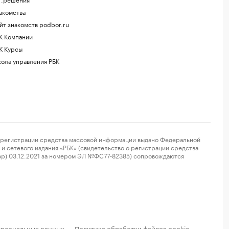
акомства
йт знакомств podbor.ru
К Компании
К Курсы
ола управления РБК
регистрации средства массовой информации выдано Федеральной
и сетевого издания «РБК» (свидетельство о регистрации средства
ор) 03.12.2021 за номером ЭЛ №ФС77-82385) сопровождаются
ерсональных данных
Политика обработки файлов cookie
·