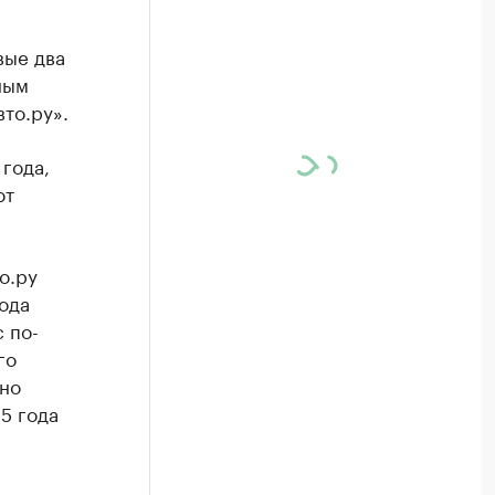
вые два
ным
то.ру».
года,
ют
о.ру
ода
 по-
го
но
5 года