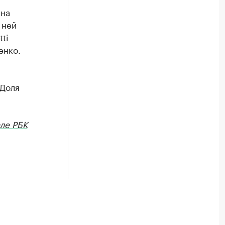
ена
 ней
ti
енко.
 Доля
ле РБК