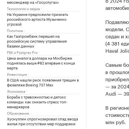
В 2024 го
мессенджер на «Госуслугах»
автомоби
Технологии и медиа
На Украине предложили признать
российского артиста Музыченко
Подавляю
угрозой
модели. 
Политика
седан и х
Как Газпромбанк перешел на
российскую систему управления
(4 381 ед
базами данных
Haval Joli
РБК и Postgres Pro
Цена аналога доллара на Мосбирже
поднялась выше ₽82 впервые с конца
Самым бо
марта
в прошлом
Инвестиции
приобрели
В США нашли риск появления трещин в
фюзеляже Boeing 737 Max
— за 2024
Экономика
Audi — 39
Борьба с тревожностью и детокс
команды: как снизить стресс топ-
менеджеров
В регионе
Образование
стоимость
Хуснуллин спрогнозировал спад ввода
млн руб.
жилья при отсутствии мер поддержки