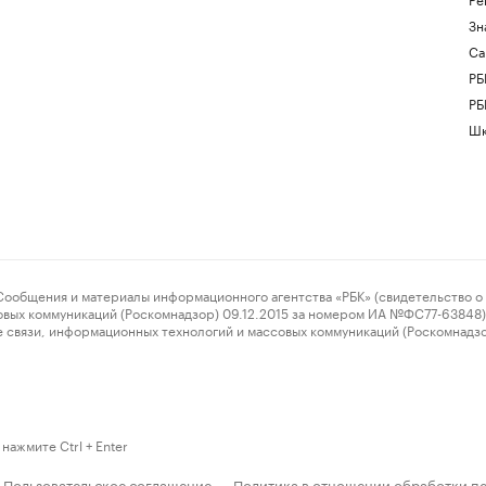
Зн
Са
РБ
РБ
Шк
ения и материалы информационного агентства «РБК» (свидетельство о 
овых коммуникаций (Роскомнадзор) 09.12.2015 за номером ИА №ФС77-63848) 
 связи, информационных технологий и массовых коммуникаций (Роскомнадз
нажмите Ctrl + Enter
Пользовательское соглашение
Политика в отношении обработки п
·