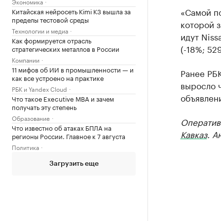
Экономика
«Самой п
Китайская нейросеть Kimi K3 вышла за
пределы тестовой среды
которой з
Технологии и медиа
идут Niss
Как формируется отрасль
(-18%; 52
стратегических металлов в России
Компании
11 мифов об ИИ в промышленности — и
Ранее РБ
как все устроено на практике
выросло 
РБК и Yandex Cloud
объявлени
Что такое Executive MBA и зачем
получать эту степень
Образование
Оператив
Что известно об атаках БПЛА на
Кавказ
. А
регионы России. Главное к 7 августа
Политика
Загрузить еще