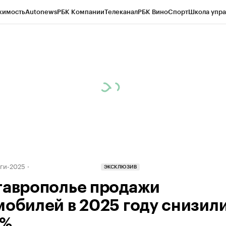
жимость
Autonews
РБК Компании
Телеканал
РБК Вино
Спорт
Школа упра
ипто
РБК Бизнес-среда
Дискуссионный клуб
Исследования
Кредитные 
Экономика
Бизнес
Технологии и медиа
Финансы
Рынок наличной валю
оги-2025
ЭКСКЛЮЗИВ
таврополье продажи
мобилей в 2025 году снизил
0%