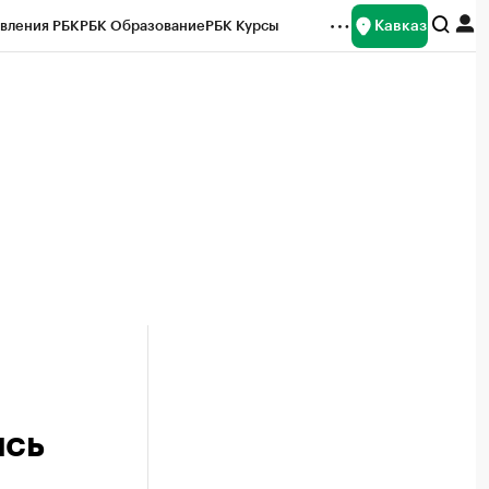
Кавказ
вления РБК
РБК Образование
РБК Курсы
рейтинги
Франшизы
Газета
Спецпроекты СПб
ты
ись