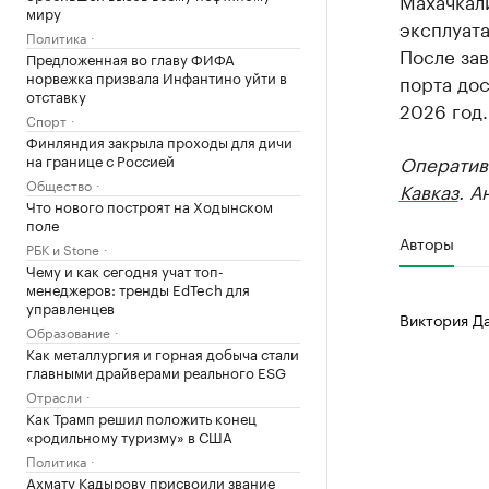
Махачкали
миру
эксплуата
Политика
После за
Предложенная во главу ФИФА
норвежка призвала Инфантино уйти в
порта дос
отставку
2026 год.
Спорт
Финляндия закрыла проходы для дичи
на границе с Россией
Оператив
Общество
Кавказ
. А
Что нового построят на Ходынском
поле
Авторы
РБК и Stone
Чему и как сегодня учат топ-
менеджеров: тренды EdTech для
управленцев
Виктория Д
Образование
Как металлургия и горная добыча стали
главными драйверами реального ESG
Отрасли
Как Трамп решил положить конец
«родильному туризму» в США
Политика
Ахмату Кадырову присвоили звание