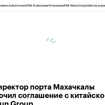
жимость
Autonews
РБК Компании
Телеканал
РБК Вино
Спорт
Школа упра
ипто
РБК Бизнес-среда
Дискуссионный клуб
Исследования
Кредитные 
Экономика
Бизнес
Технологии и медиа
Финансы
Рынок наличной валю
иректор порта Махачкалы
ючил соглашение с китайско
un Group