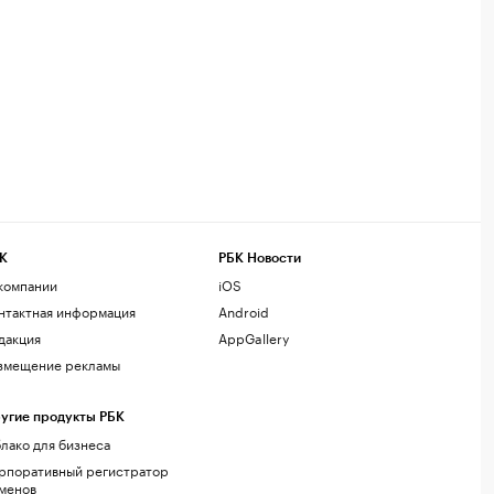
К
РБК Новости
компании
iOS
нтактная информация
Android
дакция
AppGallery
змещение рекламы
угие продукты РБК
лако для бизнеса
рпоративный регистратор
менов