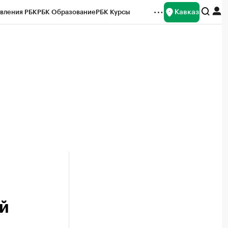
Кавказ
вления РБК
РБК Образование
РБК Курсы
рейтинги
Франшизы
Газета
Спецпроекты СПб
ты
й