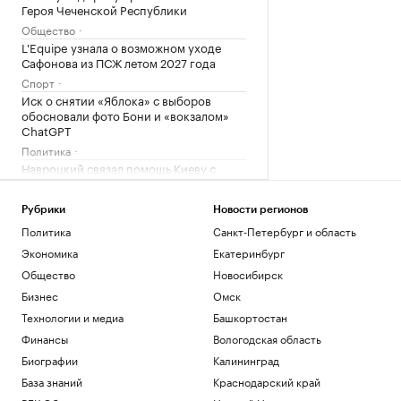
Героя Чеченской Республики
Общество
L'Equipe узнала о возможном уходе
Сафонова из ПСЖ летом 2027 года
Спорт
Иск о снятии «Яблока» с выборов
обосновали фото Бони и «вокзалом»
ChatGPT
Политика
Навроцкий связал помощь Киеву с
отказом «от флагов Бандеры»
Политика
Рубрики
Новости регионов
Взлом на $100 млн и уязвимость
Политика
Санкт-Петербург и область
биткоина. События недели на
крипторынке
Экономика
Екатеринбург
Крипто
Общество
Новосибирск
Бизнес
Омск
Загрузить еще
Технологии и медиа
Башкортостан
Финансы
Вологодская область
Биографии
Калининград
База знаний
Краснодарский край