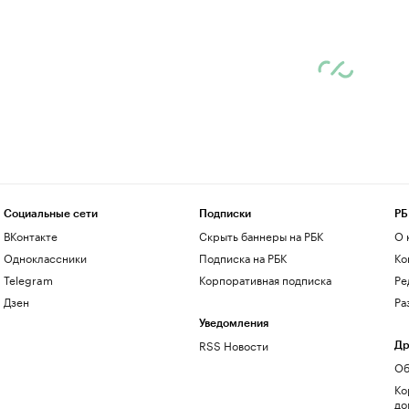
Социальные сети
Подписки
РБ
ВКонтакте
Скрыть баннеры на РБК
О 
Одноклассники
Подписка на РБК
Ко
Telegram
Корпоративная подписка
Ре
Дзен
Ра
Уведомления
RSS Новости
Др
Об
Ко
до