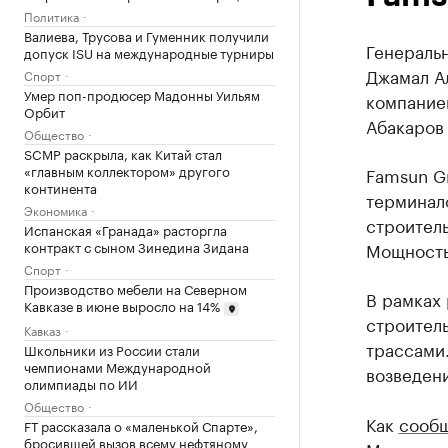
Политика
Валиева, Трусова и Гуменник получили
Генераль
допуск ISU на международные турниры
Джамал А
Спорт
Умер поп-продюсер Мадонны Уильям
компание
Орбит
Абакаров 
Общество
SCMP раскрыла, как Китай стал
«главным коллектором» другого
Famsun G
континента
терминал
Экономика
строитель
Испанская «Гранада» расторгла
контракт с сыном Зинедина Зидана
Мощность 
Спорт
Производство мебели на Северном
В рамках
Кавказе в июне выросло на 14%
строител
Кавказ
трассами.
Школьники из России стали
чемпионами Международной
возведени
олимпиады по ИИ
Общество
Как
сооб
FT рассказала о «маленькой Спарте»,
бросившей вызов всему нефтяному