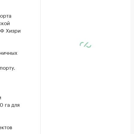
порта
ской
РФ Хизри
еничных
порту.
и
0 га для
ектов