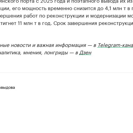
нского порта с 2025 года и поэтапного вывода их из
ции, его мощность временно снизится до 4,1 млн т в 
вершения работ по реконструкции и модернизации м
тигнет 11 млн т в год. Срок завершения реконструкц
ные новости и важная информация — в
Telegram-кана
налитика, мнения, лонгриды — в
Дзен
авыдова