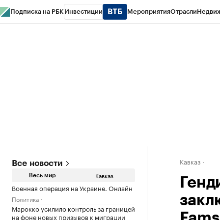
Подписка на РБК
Инвестиции
Мероприятия
Отрасли
Недви
РБК Life
Тренды
Визионеры
Национальные проекты
Город
Стиль
Кр
Конференции СПб
Спецпроекты
Проверка контрагентов
Политика
Кавказ
Все новости
Кавказ
Весь мир
Генд
Военная операция на Украине. Онлайн
закл
Политика
Марокко усилило контроль за границей
Fams
на фоне новых призывов к миграции