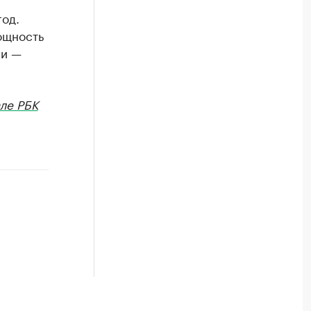
год.
ощность
ии —
ле РБК