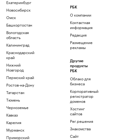
Екатеринбург
РБК
Новосибирск
О компании
Омск
Контактная
Башкортостан
информация
Вологодская
Редакция
область
Размещение
Калининград
рекламы
Краснодарский
край
Другие
Нижний
продукты
Новгород
РБК
Пермский край
Облако для
бизнеса
Ростов-на-Дону
Корпоративный
Татарстан
регистратор
Тюмень
доменов
Черноземье
Хостинг
сайтов
Кавказ
Рег.решения
Карелия
Знакомства
Мурманск
Сайт
Приморский