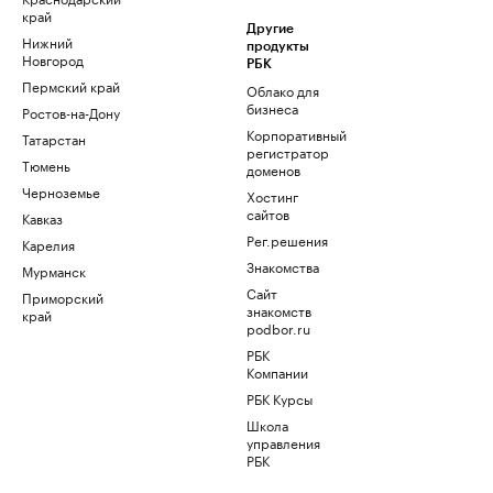
край
Другие
Нижний
продукты
Новгород
РБК
Пермский край
Облако для
бизнеса
Ростов-на-Дону
Корпоративный
Татарстан
регистратор
Тюмень
доменов
Черноземье
Хостинг
сайтов
Кавказ
Рег.решения
Карелия
Знакомства
Мурманск
Сайт
Приморский
знакомств
край
podbor.ru
РБК
Компании
РБК Курсы
Школа
управления
РБК