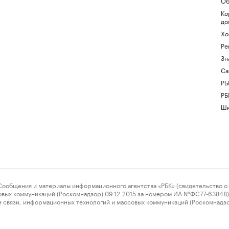
Об
Ко
до
Хо
Ре
Зн
Са
РБ
РБ
Шк
ения и материалы информационного агентства «РБК» (свидетельство о 
овых коммуникаций (Роскомнадзор) 09.12.2015 за номером ИА №ФС77-63848) 
 связи, информационных технологий и массовых коммуникаций (Роскомнадз