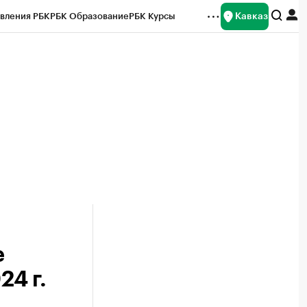
Кавказ
вления РБК
РБК Образование
РБК Курсы
рейтинги
Франшизы
Газета
Спецпроекты СПб
ты
е
24 г.