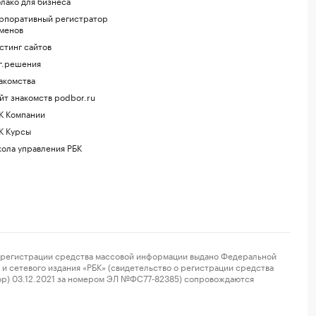
лако для бизнеса
рпоративный регистратор
менов
стинг сайтов
г.решения
акомства
йт знакомств podbor.ru
К Компании
К Курсы
ола управления РБК
регистрации средства массовой информации выдано Федеральной
и сетевого издания «РБК» (свидетельство о регистрации средства
ор) 03.12.2021 за номером ЭЛ №ФС77-82385) сопровождаются