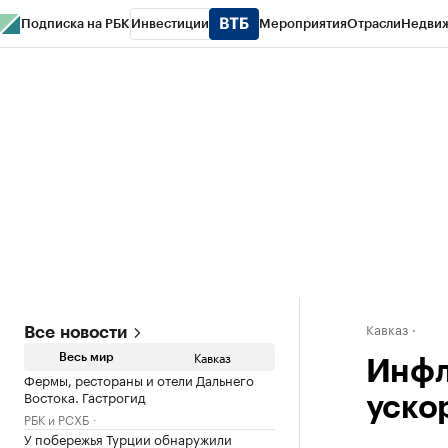
Подписка на РБК
Инвестиции
Мероприятия
Отрасли
Недви
РБК Life
Тренды
Визионеры
Национальные проекты
Город
Стиль
Кр
Конференции СПб
Спецпроекты
Проверка контрагентов
Политика
Кавказ
Все новости
Кавказ
Весь мир
Инфл
Фермы, рестораны и отели Дальнего
Востока. Гастрогид
ускор
РБК и РСХБ
У побережья Турции обнаружили