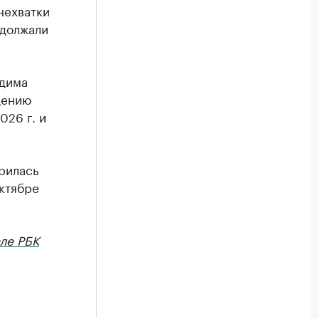
нехватки
одолжали
одима
дению
026 г. и
рилась
октябре
ле РБК