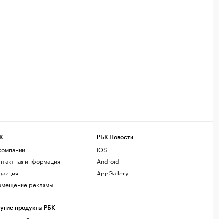
К
РБК Новости
компании
iOS
нтактная информация
Android
дакция
AppGallery
змещение рекламы
угие продукты РБК