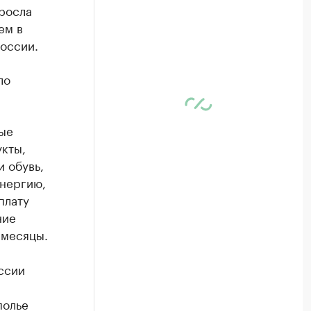
ыросла
ем в
оссии.
ло
ные
кты,
и обувь,
энергию,
плату
ние
 месяцы.
ссии
а
полье