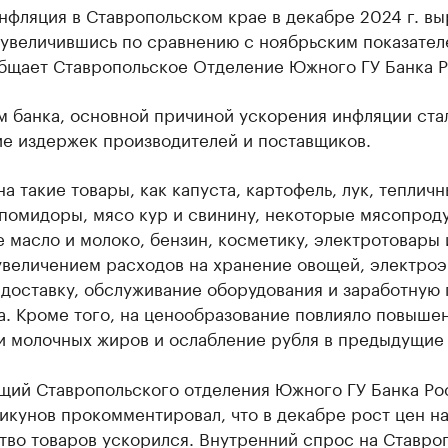
нфляция в Ставропольском крае в декабре 2024 г. в
 увеличившись по сравнению с ноябрьским показател
общает Ставропольское Отделение Южного ГУ Банка Р
м банка, основной причиной ускорения инфляции ста
е издержек производителей и поставщиков.
на такие товары, как капуста, картофель, лук, теплич
помидоры, мясо кур и свинину, некоторые мясопроду
 масло и молоко, бензин, косметику, электротовары 
 увеличением расходов на хранение овощей, электро
 доставку, обслуживание оборудования и заработную 
а. Кроме того, на ценообразование повлияло повыше
и молочных жиров и ослабление рубля в предыдущие
щий Ставропольского отделения Южного ГУ Банка Ро
икунов прокомментировал, что в декабре рост цен н
тво товаров ускорился. Внутренний спрос на Ставро