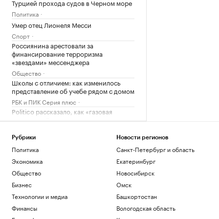
Турцией прохода судов в Черном море
Политика
Умер отец Лионеля Месси
Спорт
Россиянина арестовали за
финансирование терроризма
«звездами» мессенджера
Общество
Школы с отличием: как изменилось
представление об учебе рядом с домом
РБК и ПИК Серия плюс
Politico рассказало, как «газовая
авантюра» Германии угрожает зиме в
ЕС
Экономика
Рубрики
Новости регионов
Политика
Санкт-Петербург и область
Загрузить еще
Экономика
Екатеринбург
Общество
Новосибирск
Бизнес
Омск
Технологии и медиа
Башкортостан
Финансы
Вологодская область