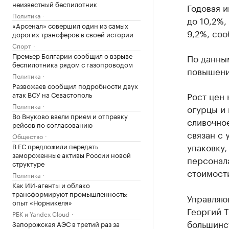
неизвестный беспилотник
Годовая и
Политика
до 10,2%,
«Арсенал» совершил один из самых
9,2%, со
дорогих трансферов в своей истории
Спорт
Премьер Болгарии сообщил о взрыве
По данны
беспилотника рядом с газопроводом
повышени
Политика
Развожаев сообщил подробности двух
атак ВСУ на Севастополь
Рост цен 
Политика
огурцы и 
Во Внуково ввели прием и отправку
сливочное
рейсов по согласованию
связан с
Общество
упаковку,
В ЕС предложили передать
замороженные активы России новой
персонал
структуре
стоимост
Политика
Как ИИ-агенты и облако
трансформируют промышленность:
Управляю
опыт «Норникеля»
Георгий Т
РБК и Yandex Cloud
большинс
Запорожская АЭС в третий раз за