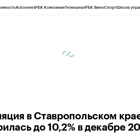
жимость
Autonews
РБК Компании
Телеканал
РБК Вино
Спорт
Школа упра
ипто
РБК Бизнес-среда
Дискуссионный клуб
Исследования
Кредитные 
Экономика
Бизнес
Технологии и медиа
Финансы
Рынок наличной валю
яция в Ставропольском кра
илась до 10,2% в декабре 20