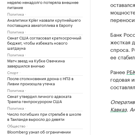
неделю ненадолго потеряла внешнее
оставался
питание
мощносте
Политика
переносит
Аналитики Kpler назвали крупнейшего
поставщика авиатоплива в Европу
Политика
Банк Рос
Сенат США согласовал краткосрочный
жесткая 
бюджет, чтобы избежать нового
шатдауна
спроса. Р
Политика
ее стабил
Матч звезд на Кубке Овечкина
завершился вничью
Ранее
РБК
Спорт
После столкновения дрона с НПЗ в
годовая и
Ливии произошла утечка
составлял
Политика
Сенат утвердил личного адвоката
Оператив
Трампа генпрокурором США
Политика
Кавказ
. А
Число погибших при стрельбе в школе
в Таиланде выросло до девяти
Общество
Bloomberg узнал об ограничении