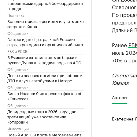
виновниками ядерной бомбардировки
Северного
города
По прода
Политика
Володин призвал регионы изучить опыт
предпосл
запрета вейпов
Дальний В
Общество
Гастрогид по Центральной России:
Ранее
РБК
сыры, крокодилы и органический сидр
РБК и РСХБ
июль 2024
В Румынии затопили четыре баржи в
70% в ср
рукаве Дуная для подачи воды на АЭС
Общество
Оператив
Десятки человек погибли при лобовом
ДТП с двумя автобусами в Нигере
Кавказ
Общество
Бинго Нолана: 9 интересных фактов об
Авторы
«Одиссее»
Общество
Дивидендные гэпы в 2026 году: две
трети акций уже восстановили
Екатерина 
котировки
Инвестиции
Новый Audi Q9 против Mercedes-Benz