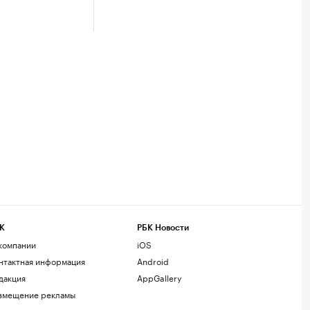
К
РБК Новости
компании
iOS
нтактная информация
Android
дакция
AppGallery
змещение рекламы