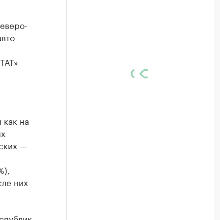
Северо-
авто
ТАТ»
 как на
ых
ских —
%),
сле них
еспублик