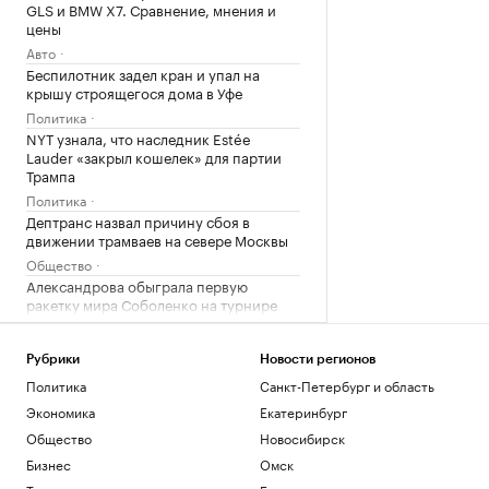
GLS и BMW X7. Сравнение, мнения и
цены
Авто
Беспилотник задел кран и упал на
крышу строящегося дома в Уфе
Политика
NYT узнала, что наследник Estée
Lauder «закрыл кошелек» для партии
Трампа
Политика
Дептранс назвал причину сбоя в
движении трамваев на севере Москвы
Общество
Александрова обыграла первую
ракетку мира Соболенко на турнире
WTA
Спорт
Рубрики
Новости регионов
Политика
Санкт-Петербург и область
Загрузить еще
Экономика
Екатеринбург
Общество
Новосибирск
Бизнес
Омск