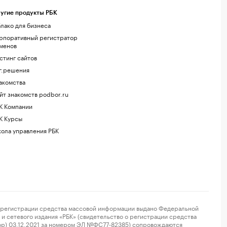
угие продукты РБК
лако для бизнеса
рпоративный регистратор
менов
стинг сайтов
г.решения
акомства
йт знакомств podbor.ru
К Компании
К Курсы
ола управления РБК
регистрации средства массовой информации выдано Федеральной
и сетевого издания «РБК» (свидетельство о регистрации средства
ор) 03.12.2021 за номером ЭЛ №ФС77-82385) сопровождаются