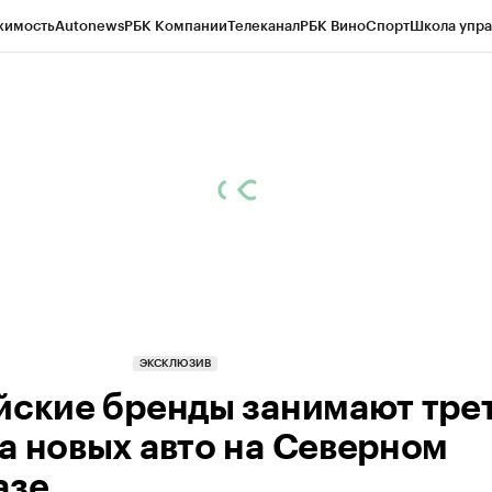
жимость
Autonews
РБК Компании
Телеканал
РБК Вино
Спорт
Школа упра
ипто
РБК Бизнес-среда
Дискуссионный клуб
Исследования
Кредитные 
Экономика
Бизнес
Технологии и медиа
Финансы
Рынок наличной валю
ЭКСКЛЮЗИВ
йские бренды занимают тре
а новых авто на Северном
азе