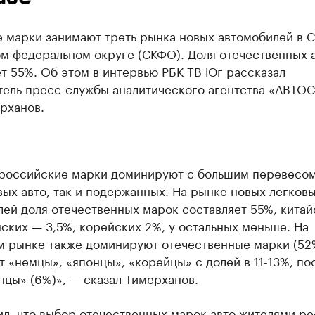
 марки занимают треть рынка новых автомобилей в 
ом федеральном округе (СКФО). Доля отечественных 
т 55%. Об этом в интервью РБК ТВ Юг рассказал
тель пресс-службы аналитического агентства «АВТОС
рханов.
российские марки доминируют с большим перевесом
ых авто, так и подержанных. На рынке новых легков
ей доля отечественных марок составляет 55%, китай
ских — 3,5%, корейских 2%, у остальных меньше. На
м рынке также доминируют отечественные марки (52
т «немцы», «японцы», «корейцы» с долей в 11-13%, по
цы» (6%)», — сказал Тимерханов.
л, что выбор отечественных марок авто жителями р