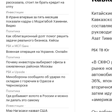
рассказала, стоит ли брать кредит на
отпу
Инвестиции
Китайские
В Иране впервые за пять месяцев
Кавказск
показали кадры с Моджтабой Хаменеи.
составляе
Видео
руководи
Политика
Как облигационный долг помог решить
Азат Тиме
задачи реального бизнеса. Кейсы
РБК и МСП Банк
РБК ТВ Юг
Военная операция на Украине. Онлайн
Политика
«В СКФО 
Почему инвесторы выбирают офисы в
оживленных районах Москвы
рынке нов
РБК и Upside
автомобил
Минобороны сообщило об ударах по
36%, япон
складам с горючим в Одессе и
Черноморске
вторично
Политика
затем иду
Где добывают золото в России и можно
«американ
ли делать это самому
Инвестиции
Мэр Нагасаки назвал США
Он добави