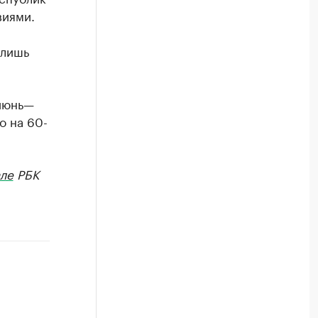
виями.
 лишь
 июнь—
о на 60-
ле
РБК