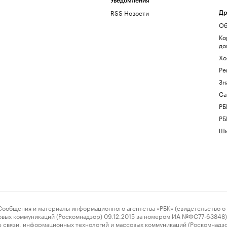
Уведомления
RSS Новости
Др
Об
Ко
до
Хо
Ре
Зн
Са
РБ
РБ
Шк
ения и материалы информационного агентства «РБК» (свидетельство о 
овых коммуникаций (Роскомнадзор) 09.12.2015 за номером ИА №ФС77-63848) 
 связи, информационных технологий и массовых коммуникаций (Роскомнадз