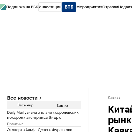
Подписка на РБК
Инвестиции
Мероприятия
Отрасли
Недви
РБК Life
Тренды
Визионеры
Национальные проекты
Город
Стиль
Кр
Конференции СПб
Спецпроекты
Проверка контрагентов
Политика
Кавказ
Все новости
Кавказ
Весь мир
Кита
Daily Mail узнала о плане «королевских
похорон» экс-принца Эндрю
рынк
Политика
Эксперт «Альфа-Денег» Фурзикова
Кавк