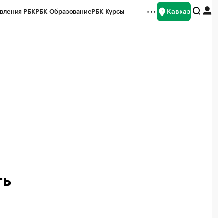
Кавказ
вления РБК
РБК Образование
РБК Курсы
рейтинги
Франшизы
Газета
Спецпроекты СПб
ты
ть