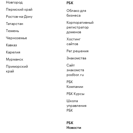
Новгород
РБК
Пермский край
Облако для
бизнеса
Ростов-на-Дону
Корпоративный
Татарстан
регистратор
Тюмень
доменов
Черноземье
Хостинг
сайтов
Кавказ
Рег.решения
Карелия
Знакомства
Мурманск
Сайт
Приморский
знакомств
край
podbor.ru
РБК
Компании
РБК Курсы
Школа
управления
РБК
РБК
Новости