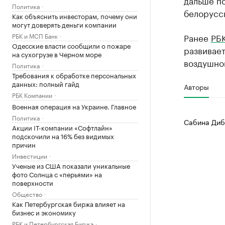
дальше п
Политика
белорусск
Как объяснить инвесторам, почему они
могут доверять деньги компании
РБК и МСП Банк
Ранее
РБК
Одесские власти сообщили о пожаре
развивает
на сухогрузе в Черном море
воздушно
Политика
Требования к обработке персональных
данных: полный гайд
Авторы
РБК Компании
Военная операция на Украине. Главное
Политика
Сабина Диб
Акции IT-компании «Софтлайн»
подскочили на 16% без видимых
причин
Инвестиции
Ученые из США показали уникальные
фото Солнца с «перьями» на
поверхности
Общество
Как Петербургская биржа влияет на
бизнес и экономику
РБК и Петербургская Биржа