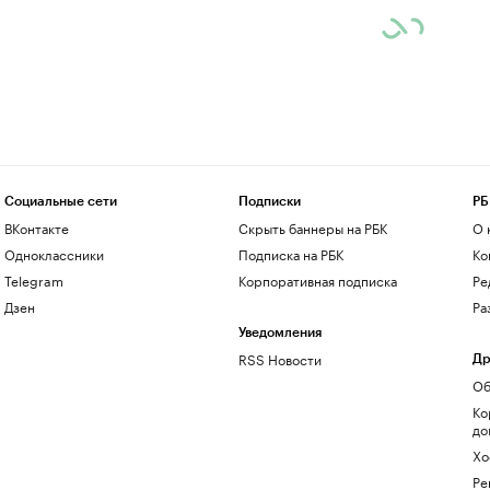
Социальные сети
Подписки
РБ
ВКонтакте
Скрыть баннеры на РБК
О 
Одноклассники
Подписка на РБК
Ко
Telegram
Корпоративная подписка
Ре
Дзен
Ра
Уведомления
RSS Новости
Др
Об
Ко
до
Хо
Ре