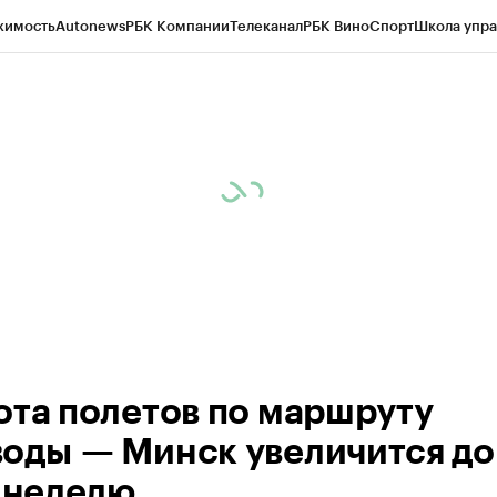
жимость
Autonews
РБК Компании
Телеканал
РБК Вино
Спорт
Школа упра
ипто
РБК Бизнес-среда
Дискуссионный клуб
Исследования
Кредитные 
Экономика
Бизнес
Технологии и медиа
Финансы
Рынок наличной валю
ота полетов по маршруту
оды — Минск увеличится до
в неделю