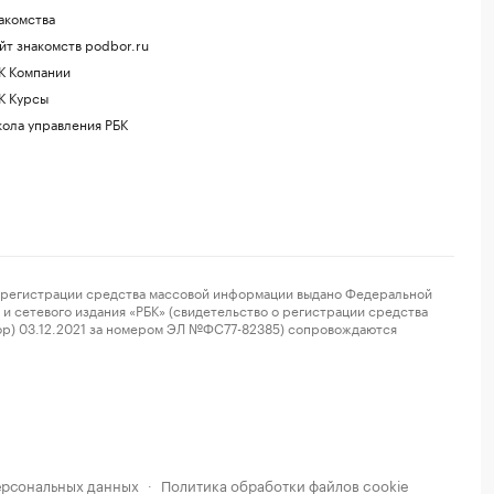
акомства
йт знакомств podbor.ru
К Компании
К Курсы
ола управления РБК
регистрации средства массовой информации выдано Федеральной
и сетевого издания «РБК» (свидетельство о регистрации средства
ор) 03.12.2021 за номером ЭЛ №ФС77-82385) сопровождаются
ерсональных данных
Политика обработки файлов cookie
·