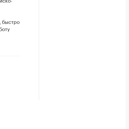
йско-
д быстро
боту