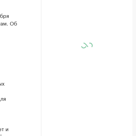
ября
там. Об
а
ых
для
ет и