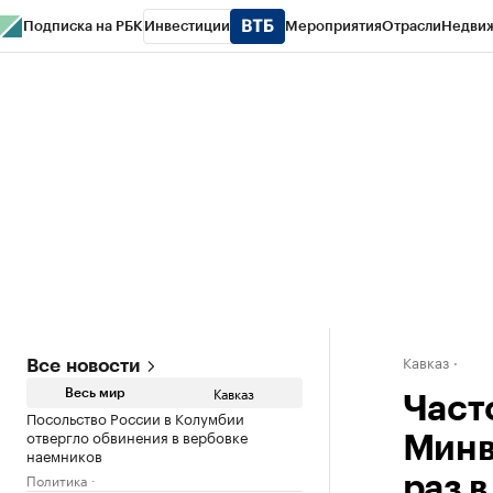
Подписка на РБК
Инвестиции
Мероприятия
Отрасли
Недви
РБК Life
Тренды
Визионеры
Национальные проекты
Город
Стиль
Кр
Конференции СПб
Спецпроекты
Проверка контрагентов
Политика
Кавказ
Все новости
Кавказ
Весь мир
Част
Посольство России в Колумбии
отвергло обвинения в вербовке
Минв
наемников
Политика
раз 