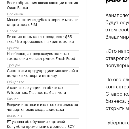
Великобритания ввела санкции против
Озон Банка
Политика
Авиаполе
Месси оформил дубль в первом матче в
будут осу
старте после ЧМ
этом соо
Спорт
Владимир
Биткоин попытался преодолеть $65
тыс. Что произошло на крипторынке
Крипто
«Это напр
Не яблоко, а предсказуемость: как
ставропол
технологии меняют рынок Fresh Food
популярно
Тренды
Синоптики предупредили москвичей о
дождях в четверг и пятницу
По его с
Общество
контактов
Атаки и эвакуации на объектах
Wildberries. Главное на 6 августа
Ставропол
Бизнес
бизнеса, 
Выдачи ипотеки в июле сократились на
открытым
четверть после спада ажиотажа
Финансы
FT узнала об обучении картелей
Губернато
Колумбии применению дронов в ВСУ