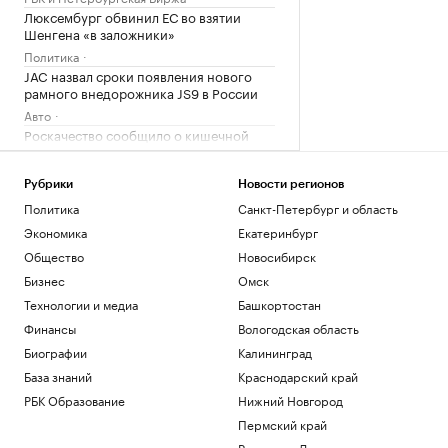
Люксембург обвинил ЕС во взятии
Шенгена «в заложники»
Политика
JAC назвал сроки появления нового
рамного внедорожника JS9 в России
Авто
Роскачество сообщило о кишечной
палочке в бургерах пяти ресторанов
Общество
Рубрики
Новости регионов
Конец «золотой лихорадки»: к чему
Политика
Санкт-Петербург и область
привела эпоха быстрых карьер в IT
Экономика
Екатеринбург
Подписка на РБК
Общество
Новосибирск
Загрузить еще
Бизнес
Омск
Технологии и медиа
Башкортостан
Финансы
Вологодская область
Биографии
Калининград
База знаний
Краснодарский край
РБК Образование
Нижний Новгород
Пермский край
Ростов-на-Дону