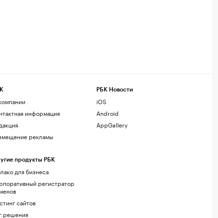
К
РБК Новости
компании
iOS
нтактная информация
Android
дакция
AppGallery
змещение рекламы
угие продукты РБК
лако для бизнеса
рпоративный регистратор
менов
стинг сайтов
г.решения