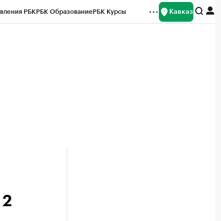
Кавказ
вления РБК
РБК Образование
РБК Курсы
рейтинги
Франшизы
Газета
Спецпроекты СПб
ты
 2