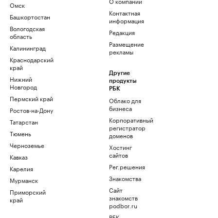
О компании
Омск
Контактная
Башкортостан
информация
Вологодская
Редакция
область
Размещение
Калининград
рекламы
Краснодарский
край
Другие
Нижний
продукты
Новгород
РБК
Пермский край
Облако для
бизнеса
Ростов-на-Дону
Корпоративный
Татарстан
регистратор
Тюмень
доменов
Черноземье
Хостинг
сайтов
Кавказ
Рег.решения
Карелия
Знакомства
Мурманск
Сайт
Приморский
знакомств
край
podbor.ru
РБК