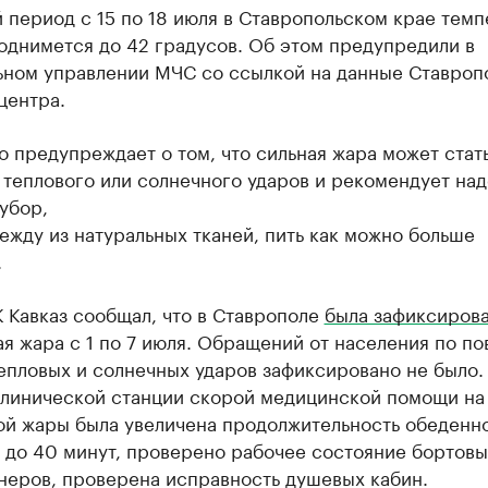
 период с 15 по 18 июля в Ставропольском крае тем
однимется до 42 градусов. Об этом предупредили в
ьном управлении МЧС со ссылкой на данные Ставроп
центра.
 предупреждает о том, что сильная жара может стат
теплового или солнечного ударов и рекомендует над
убор,
ежду из натуральных тканей, пить как можно больше
.
 Кавказ сообщал, что в Ставрополе
была зафиксиров
я жара с 1 по 7 июля. Обращений от населения по по
епловых и солнечных ударов зафиксировано не было.
клинической станции ско­рой медицинской помощи на
ой жары была увеличена продолжительность обеденн
 до 40 минут, проверено рабочее состояние бортовы
неров, проверена исправность душевых кабин.