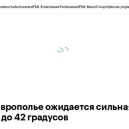
жимость
Autonews
РБК Компании
Телеканал
РБК Вино
Спорт
Школа упра
ипто
РБК Бизнес-среда
Дискуссионный клуб
Исследования
Кредитные 
Экономика
Бизнес
Технологии и медиа
Финансы
Рынок наличной валю
аврополье ожидается сильна
 до 42 градусов