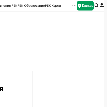
Кавказ
вления РБК
РБК Образование
РБК Курсы
рейтинги
Франшизы
Газета
Спецпроекты СПб
ты
я