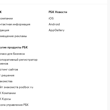
К
РБК Новости
компании
iOS
нтактная информация
Android
дакция
AppGallery
змещение рекламы
угие продукты РБК
лако для бизнеса
рпоративный регистратор
менов
стинг сайтов
г.решения
акомства
йт знакомств podbor.ru
К Компании
К Курсы
ола управления РБК