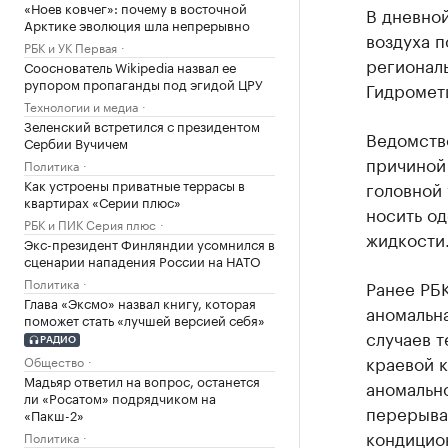
«Ноев ковчег»: почему в восточной
В дневной
Арктике эволюция шла непрерывно
воздуха п
РБК и УК Первая
регионал
Сооснователь Wikipedia назвал ее
рупором пропаганды под эгидой ЦРУ
Гидромет
Технологии и медиа
Зеленский встретился с президентом
Ведомство
Сербии Вучичем
причиной 
Политика
Как устроены приватные террасы в
головной 
квартирах «Серии плюс»
носить од
РБК и ПИК Серия плюс
жидкости
Экс-президент Финляндии усомнился в
сценарии нападения России на НАТО
Политика
Ранее РБК
Глава «Эксмо» назвал книгу, которая
аномальна
поможет стать «лучшей версией себя»
случаев т
РАДИО
краевой 
Общество
Мадьяр ответил на вопрос, останется
аномальн
ли «Росатом» подрядчиком на
перерыва
«Пакш-2»
кондицио
Политика