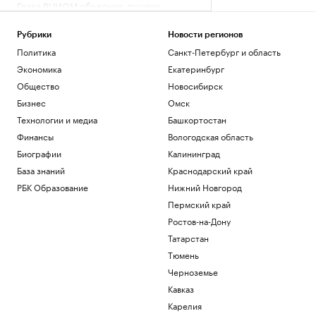
Глава ВЦИОМ объяснил, почему
абитуриенты стали прагматичнее
Общество
Рубрики
Новости регионов
Власти США поддержали Свято-
Политика
Санкт-Петербург и область
Троицкий монастырь РПЦЗ в борьбе с
Экономика
Екатеринбург
ветряками
Общество
Новосибирск
Общество
Трамп обжалует запрет на
Бизнес
Омск
строительство бального зала в Белом
Технологии и медиа
Башкортостан
доме
Финансы
Вологодская область
Политика
Биографии
Калининград
Как выглядит портрет абитуриента в
2026 году. Видео РБК
База знаний
Краснодарский край
Общество
РБК Образование
Нижний Новгород
В США рассказали, как помогли
Пермский край
снарядам из Сербии попасть на
Украину
Ростов-на-Дону
Политика
Татарстан
Тюмень
Загрузить еще
Черноземье
Кавказ
Карелия