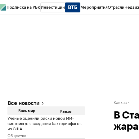
Подписка на РБК
Инвестиции
Мероприятия
Отрасли
Недви
РБК Life
Тренды
Визионеры
Национальные проекты
Город
Стиль
Кр
Конференции СПб
Спецпроекты
Проверка контрагентов
Политика
Кавказ
Все новости
Кавказ
Весь мир
В Ст
Ученые оценили риски новой ИИ-
системы для создания бактериофагов
жара
из США
Общество