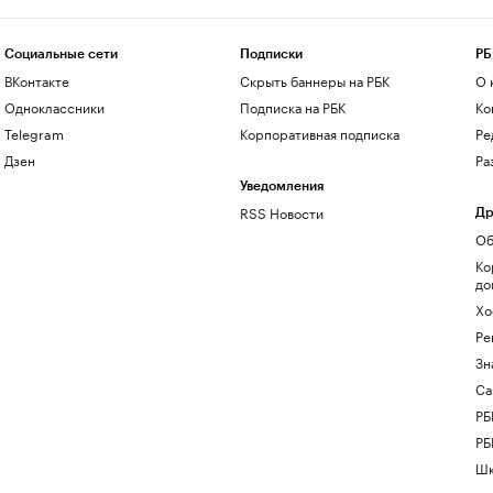
Социальные сети
Подписки
РБ
ВКонтакте
Скрыть баннеры на РБК
О 
Одноклассники
Подписка на РБК
Ко
Telegram
Корпоративная подписка
Ре
Дзен
Ра
Уведомления
RSS Новости
Др
Об
Ко
до
Хо
Ре
Зн
Са
РБ
РБ
Шк