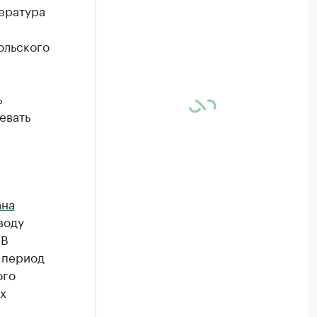
пература
ольского
ь
евать
ана
воду
 В
 период
ого
х