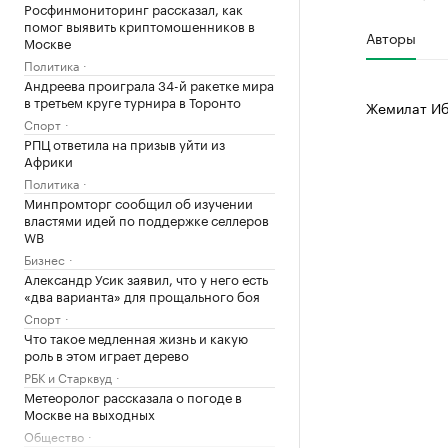
Росфинмониторинг рассказал, как
помог выявить криптомошенников в
Авторы
Москве
Политика
Андреева проиграла 34-й ракетке мира
в третьем круге турнира в Торонто
Жемилат Иб
Спорт
РПЦ ответила на призыв уйти из
Африки
Политика
Минпромторг сообщил об изучении
властями идей по поддержке селлеров
WB
Бизнес
Александр Усик заявил, что у него есть
«два варианта» для прощального боя
Спорт
Что такое медленная жизнь и какую
роль в этом играет дерево
РБК и Старквуд
Метеоролог рассказала о погоде в
Москве на выходных
Общество