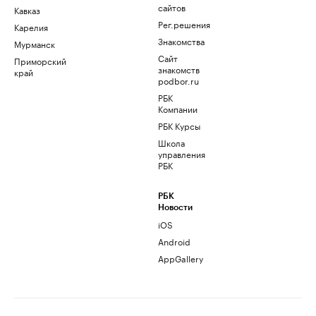
сайтов
Кавказ
Рег.решения
Карелия
Знакомства
Мурманск
Сайт
Приморский
знакомств
край
podbor.ru
РБК
Компании
РБК Курсы
Школа
управления
РБК
РБК
Новости
iOS
Android
AppGallery