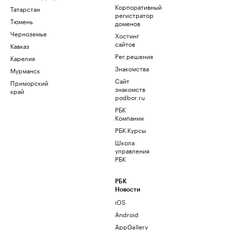
Корпоративный
Татарстан
регистратор
Тюмень
доменов
Черноземье
Хостинг
сайтов
Кавказ
Рег.решения
Карелия
Знакомства
Мурманск
Сайт
Приморский
знакомств
край
podbor.ru
РБК
Компании
РБК Курсы
Школа
управления
РБК
РБК
Новости
iOS
Android
AppGallery