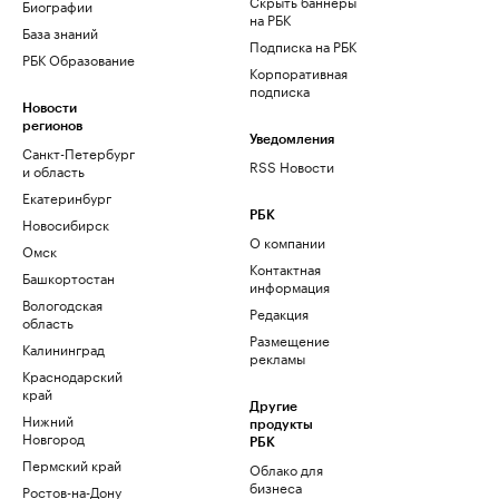
Скрыть баннеры
Биографии
на РБК
База знаний
Подписка на РБК
РБК Образование
Корпоративная
подписка
Новости
регионов
Уведомления
Санкт-Петербург
RSS Новости
и область
Екатеринбург
РБК
Новосибирск
О компании
Омск
Контактная
Башкортостан
информация
Вологодская
Редакция
область
Размещение
Калининград
рекламы
Краснодарский
край
Другие
Нижний
продукты
Новгород
РБК
Пермский край
Облако для
бизнеса
Ростов-на-Дону