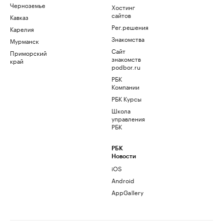
Черноземье
Хостинг
сайтов
Кавказ
Рег.решения
Карелия
Знакомства
Мурманск
Сайт
Приморский
знакомств
край
podbor.ru
РБК
Компании
РБК Курсы
Школа
управления
РБК
РБК
Новости
iOS
Android
AppGallery