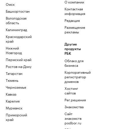
О компании
Омск
Контактная
Башкортостан
информация
Вологодская
Редакция
область
Размещение
Калининград
рекламы
Краснодарский
край
Другие
Нижний
продукты
Новгород
РБК
Пермский край
Облако для
бизнеса
Ростов-на-Дону
Корпоративный
Татарстан
регистратор
Тюмень
доменов
Черноземье
Хостинг
сайтов
Кавказ
Рег.решения
Карелия
Знакомства
Мурманск
Сайт
Приморский
знакомств
край
podbor.ru